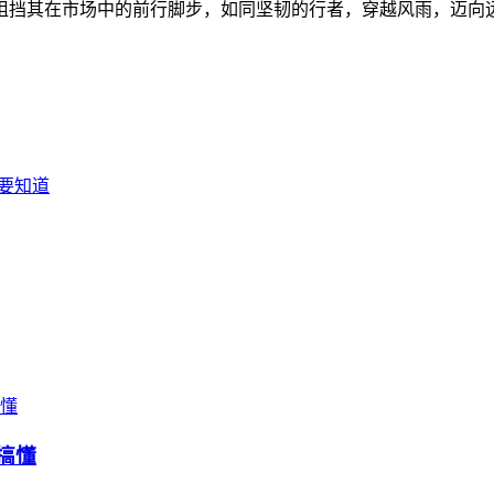
阻挡其在市场中的前行脚步，如同坚韧的行者，穿越风雨，迈向
法要知道
搞懂