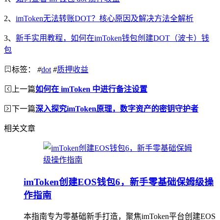
2、
imToken无法转账DOT？核心原因及解决方法全解析
3、
新手实用教程，如何在imToken钱包创建DOT（波卡）钱
包
标签：
#
dot
#
质押收益
上一篇
如何在 imToken 中进行备注设置
下一篇
深入探究imToken原理，数字资产的密钥守护者
相关文章
imToken创建EOS钱包6，新手零基础保姆级操
作指南
本指南专为零基础新手打造，聚焦imToken平台创建EOS