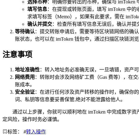
选择币种
：明确你要转出的币种，确保与 imToke
填写信息
：在提现或转账页面，填写 imToke
求填写标签（Memo），如果有此要求，需在 imT
确认并提交
：检查所有填写信息无误后，确认并提
等待确认
：提交转账申请后，需要等待区块链网络的确认
账状态，也可以在 imToken 钱包中，通过扫描区块
注意事项
地址准确性
：转入地址务必准确无误，一旦填错，资产可
网络费用
：转账时会涉及网络矿工费（Gas 费等），
账成本。
安全验证
：在进行任何涉及资产转移的操作时，确保你的设备
词、私钥等信息要妥善保管,绝对不能泄露给他人。
通过以上步骤，你就可以顺利地在 imToken 中完成
定风险，操作时务必谨慎。
标签：
#
转入操作