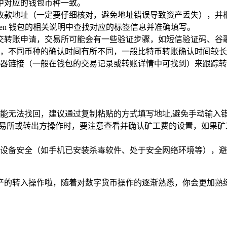
n 中对应的钱包币种一致。
n 中的收款地址（一定要仔细核对，避免地址错误导致资产丢失）
oken 钱包的相关说明中查找对应的标签信息并准确填写。
交转账申请，交易所可能会有一些验证步骤，如短信验证码、谷歌
，不同币种的确认时间有所不同，一般比特币转账确认时间较长
链浏览器链接（一般在钱包的交易记录或转账详情中可找到）来跟踪
能无法找回，建议通过复制粘贴的方式填写地址,避免手动输入
在交易所或转出方操作时，要注意查看并确认矿工费的设置，如果
安全（如手机已安装杀毒软件、处于安全网络环境等），避免在公共 
数字资产的转入操作啦，随着对数字货币操作的逐渐熟悉，你会更