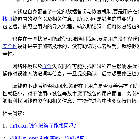
im钱包自身配备了一定的数据备份与恢复机制,要是用户
找回
钱包内的资产以及相关信息，助记词可是钱包的重要凭证，
包之后，依照应用内的导入流程，输入助记词，便可恢复钱包
也存在一些状况可能致使无法顺利找回,要是用户没有备
安全性
设计是基于加密技术的，没有助记词或者私钥，就好似
全性。
网络环境以及
操作
失误同样可能对找回过程产生影响,要
操作时误输入助记词等信息，一旦提交确认，后续想要修正也
im钱包下载后能否找回来,关键在于用户是否妥善保存了
性就极小，对于使用im钱包等数字货币钱包的用户而言，务
够顺利找回钱包资产和相关信息，在操作过程中也要保持审慎
相关阅读：
1、
ImToken 钱包被盗了能找回吗？
2、
找回 ImToken 钱包密码，详细指南