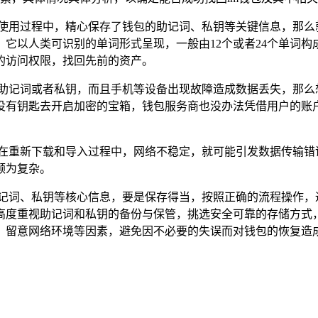
在使用过程中，精心保存了钱包的助记词、私钥等关键信息，那么
它以人类可识别的单词形式呈现，一般由12个或者24个单词构
的访问权限，找回先前的资产。
份助记词或者私钥，而且手机等设备出现故障造成数据丢失，那么
没有钥匙去开启加密的宝箱，钱包服务商也没办法凭借用户的账
是在重新下载和导入过程中，网络不稳定，就可能引发数据传输
颇为复杂。
助记词、私钥等核心信息，要是保存得当，按照正确的流程操作
必高度重视助记词和私钥的备份与保管，挑选安全可靠的存储方式
，留意网络环境等因素，避免因不必要的失误而对钱包的恢复造