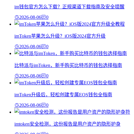
im钱包官方怎么下载？正规渠道下载指南及安全提醒
2026-08-06
0
imToken苹果怎么升级？iOS版2024官方升级
2026-08-06
0
比特派与imToken，新手购买比特币的钱包选择指南
2026-08-06
0
imToken升级后，轻松创建专属EOS钱包全指南
2026-08-06
0
imtoken安全检测，这份报告是用户资产的隐形护身