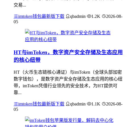
交易...
imtoken钱包最新版下载
qbadmin
1.2K
2026-08-
05
HT与imToken，数字资产安全存储及生态应用
的核心纽带
HT（火币生态链核心通证）与imToken（全球头部加密
数字钱包），是数字资产安全存储及生态应用的核心纽
带，imToken凭借行业领先的安全技术，为HT提供可
靠...
imtoken钱包最新版下载
qbadmin
1.1K
2026-08-
05