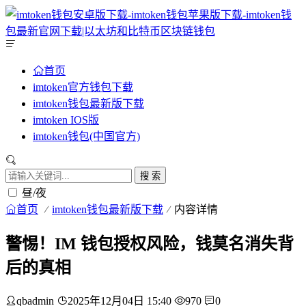
首页
imtoken官方钱包下载
imtoken钱包最新版下载
imtoken IOS版
imtoken钱包(中国官方)
搜 索
昼/夜
首页
imtoken钱包最新版下载
内容详情
警惕！IM 钱包授权风险，钱莫名消失背
后的真相
qbadmin
2025年12月04日 15:40
970
0