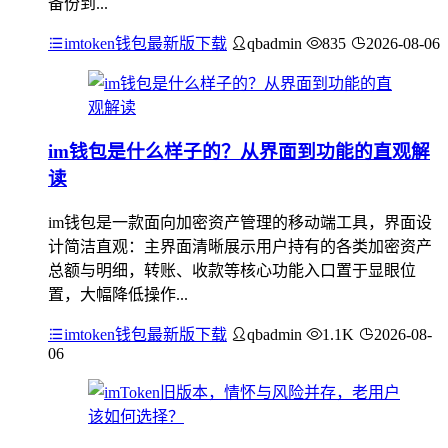
备份到...
imtoken钱包最新版下载
qbadmin
835
2026-08-06
im钱包是什么样子的？从界面到功能的直观解
读
im钱包是一款面向加密资产管理的移动端工具，界面设
计简洁直观：主界面清晰展示用户持有的各类加密资产
总额与明细，转账、收款等核心功能入口置于显眼位
置，大幅降低操作...
imtoken钱包最新版下载
qbadmin
1.1K
2026-08-
06