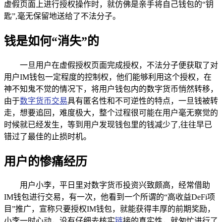
虚假页面上进行授权操作时，就仿佛是亲手将自己钱包的“钥
匙”,毫无保留地送给了不法分子。
钱是如何“消失”的
一旦用户在虚假授权页面完成授权，不法分子便获取了对
用户IM钱包一定程度的控制权，他们能够利用这个授权，在
神不知鬼不觉的情况下，将用户钱包内的数字货币悄然转移，
由于
数字货币交易
具有匿名性和不可逆性的特点，一旦钱被转
走，想要追回，难度极大，整个过程很可能在用户毫无察觉的
时候就已经发生，等到用户发现钱包里的钱减少了,往往早已
错过了最佳的止损时机。
用户的惨痛经历
用户小李，平日里对数字货币投资兴致颇高，经常借助
IM钱包进行交易，有一次，他看到一个所谓的“高收益DeFi项
目”推广，宣称只要授权IM钱包，就能获得丰厚的前期奖励，
小李一时心动，没有仔细去核实
链
接的真实性，就匆忙进行了