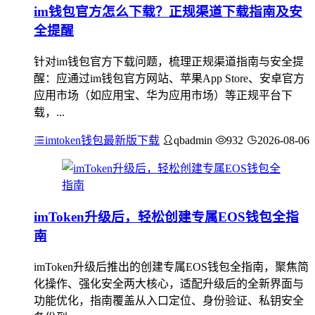
im钱包官方怎么下载？正规渠道下载指南及安
全提醒
针对im钱包官方下载问题，梳理正规渠道指南与安全提
醒：应通过im钱包官方网站、苹果App Store、安卓官方
应用市场（如应用宝、华为应用市场）等正规平台下
载，...
imtoken钱包最新版下载
qbadmin
932
2026-08-06
imToken升级后，轻松创建专属EOS钱包全指
南
imToken升级后推出的创建专属EOS钱包全指南，聚焦简
化操作、强化安全两大核心，适配升级后的全新界面与
功能优化，指南覆盖从入口定位、身份验证、私钥安全