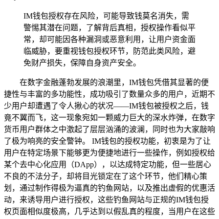
IM钱包授权存在风险，可能导致钱莫名消失，需
警惕其潜在问题，了解背后真相，授权操作看似平
常，却可能因各种漏洞或恶意利用，让用户资金面
临威胁，要重视钱包授权环节，防范此类风险，避
免财产损失，保障自身资产安全。
在数字金融蓬勃发展的浪潮里，IM钱包凭借其显著的便
捷性与丰富的多功能性，成功吸引了数量众多的用户，近期不
少用户却遭遇了令人揪心的状况——IM钱包被授权之后，钱
竟不翼而飞，这一现象宛如一颗威力巨大的深水炸弹，在数字
货币用户群体之中激起了层层汹涌的波澜，同时也为大家敲响
了极为响亮的安全警钟。 IM钱包的授权功能，初衷是为了让
用户在特定场景下能够更为便捷地进行一些操作，例如授权给
某个去中心化应用（DApp），以达成特定功能，但一些居心
不良的不法分子，却将目光锁定在了这个环节，他们精心策
划，通过制作得极为逼真的钓鱼网站，以及推出虚假的优惠活
动，来诱导用户进行授权，这些钓鱼网站与正规的IM钱包授
权页面相似度极高，几乎达到以假乱真的程度，当用户在这些