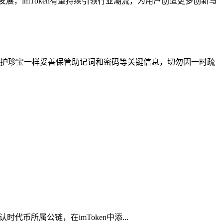
发展，imToken有望持续引领行业潮流，为用户创造更多创新与
像守护珍宝一样妥善保管助记词和密码等关键信息，切勿因一时疏
代币所属公链，在imToken中添...