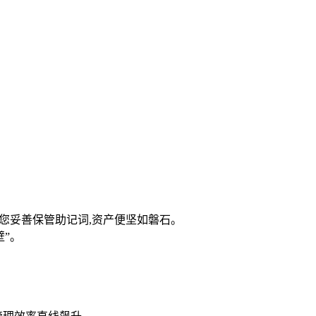
只要您妥善保管助记词,资产便坚如磐石。
壁”。