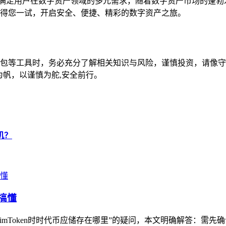
全方位满足用户在数字资产领域的多元需求，随着数字资产市场的蓬勃
都值得您一试，开启安全、便捷、精彩的数字资产之旅。
en钱包等工具时，务必充分了解相关知识与风险，谨慎投资，请
为帆，以谨慎为舵,安全前行。
机？
搞懂
mToken时时代币应储存在哪里”的疑问，本文明确解答：需先确认时