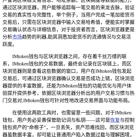
户查询区块链交易信息、地址余额、区块高度等数据的能力，
通过区块浏览器，用户能够追踪每一笔交易的来龙去脉，验证
交易的真实性与完整性，举个例子，当用户完成一笔加密货币
交易后，只需在区块浏览器中输入交易哈希值，便能实时掌握
交易确认状态与详细信息，对于投资者而言，区块浏览器更是
分析
市场
趋势的利器,助其洞悉加密货币的流通情况与交易活
跃度。
IMtoken钱包与区块浏览器之间，存在着千丝万缕的联
系，IMtoken钱包的交易数据，最终会记录在区块链上，而区
块浏览器则是查看这些数据的窗口，用户在IMtoken钱包发起
交易后，可通过区块浏览器确认交易是否成功上链，区块浏览
器提供的丰富数据，还能为IMtoken钱包的功能优化与用户体
验提升提供参考，依据区块浏览器分析出的用户交易习惯与热
门交易对,IMtoken钱包可针对性地改进交易界面与功能布局。
在使用这两款工具时，也需留意一些问题，对于IMtoken
钱包，用户务必妥善保管助记词与私钥——这可是
恢复
与控制
钱包资产的“命根子”，一旦丢失，资产恐难找回，而区块浏览
器虽数据丰富，却可能让普通用户陷入数据过载与理解困境，