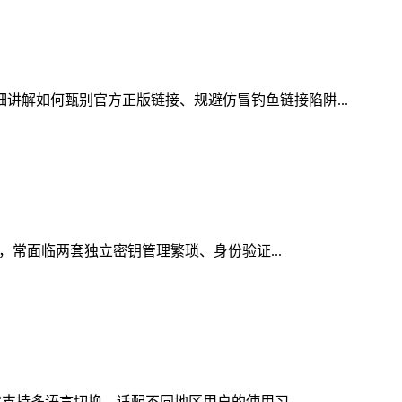
细讲解如何甄别官方正版链接、规避仿冒钓鱼链接陷阱...
时，常面临两套独立密钥管理繁琐、身份验证...
它支持多语言切换，适配不同地区用户的使用习...