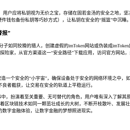
”，用户应将私钥视为无价之宝，存储在固若金汤的安全之地，坚
硬件钱包备份私钥等巧妙方式），让私钥在安全的“摇篮”中沉睡
报”
子如同狡猾的猎人，创建虚假的imToken网站或伪装成imTo
慎的探险家，从官方渠道这一“安全路径”下载应用，访问官方网站
备营造一个安全的“小宇宙”，确保设备处于安全的网络环境之中，如
不良者截获，让交易在安全的轨道上平稳运行。
大叙事中，扮演着至关重要、无可替代的角色，用户唯有深入了解其
，随着区块链技术如同一颗茁壮成长的大树，不断开枝散叶、发展壮大
的数字金融体验，让数字金融的梦想照进现实。