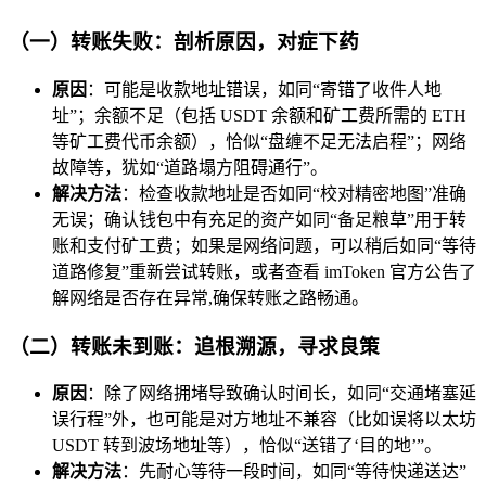
（一）转账失败：剖析原因，对症下药
原因
：可能是收款地址错误，如同“寄错了收件人地
址”；余额不足（包括 USDT 余额和矿工费所需的 ETH
等矿工费代币余额），恰似“盘缠不足无法启程”；网络
故障等，犹如“道路塌方阻碍通行”。
解决方法
：检查收款地址是否如同“校对精密地图”准确
无误；确认钱包中有充足的资产如同“备足粮草”用于转
账和支付矿工费；如果是网络问题，可以稍后如同“等待
道路修复”重新尝试转账，或者查看 imToken 官方公告了
解网络是否存在异常,确保转账之路畅通。
（二）转账未到账：追根溯源，寻求良策
原因
：除了网络拥堵导致确认时间长，如同“交通堵塞延
误行程”外，也可能是对方地址不兼容（比如误将以太坊
USDT 转到波场地址等），恰似“送错了‘目的地’”。
解决方法
：先耐心等待一段时间，如同“等待快递送达”