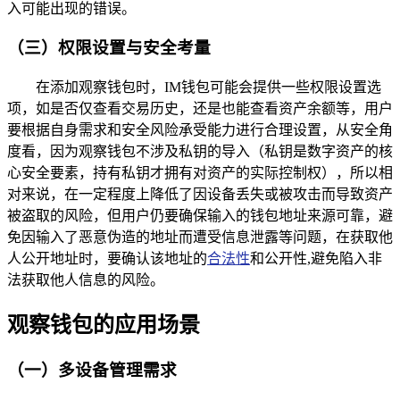
入可能出现的错误。
（三）权限设置与安全考量
在添加观察钱包时，IM钱包可能会提供一些权限设置选
项，如是否仅查看交易历史，还是也能查看资产余额等，用户
要根据自身需求和安全风险承受能力进行合理设置，从安全角
度看，因为观察钱包不涉及私钥的导入（私钥是数字资产的核
心安全要素，持有私钥才拥有对资产的实际控制权），所以相
对来说，在一定程度上降低了因设备丢失或被攻击而导致资产
被盗取的风险，但用户仍要确保输入的钱包地址来源可靠，避
免因输入了恶意伪造的地址而遭受信息泄露等问题，在获取他
人公开地址时，要确认该地址的
合法性
和公开性,避免陷入非
法获取他人信息的风险。
观察钱包的应用场景
（一）多设备管理需求