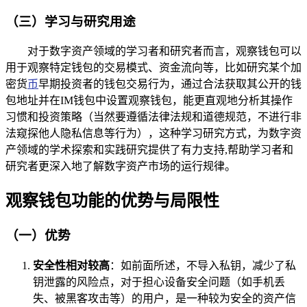
（三）学习与研究用途
对于数字资产领域的学习者和研究者而言，观察钱包可以
用于观察特定钱包的交易模式、资金流向等，比如研究某个加
密货
币
早期投资者的钱包交易行为，通过合法获取其公开的钱
包地址并在IM钱包中设置观察钱包，能更直观地分析其操作
习惯和投资策略（当然要遵循法律法规和道德规范，不进行非
法窥探他人隐私信息等行为），这种学习研究方式，为数字资
产领域的学术探索和实践研究提供了有力支持,帮助学习者和
研究者更深入地了解数字资产市场的运行规律。
观察钱包功能的优势与局限性
（一）优势
安全性相对较高
：如前面所述，不导入私钥，减少了私
钥泄露的风险点，对于担心设备安全问题（如手机丢
失、被黑客攻击等）的用户，是一种较为安全的资产信