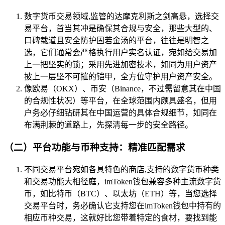
数字货币交易领域,监管的达摩克利斯之剑高悬，选择交
易平台，首当其冲是确保其合规与安全，那些大型的、
口碑载道且安全防护固若金汤的平台，往往是明智之
选，它们通常会严格执行用户实名认证，宛如给交易加
上一把坚实的锁；采用先进加密技术，如同为用户资产
披上一层坚不可摧的铠甲，全方位守护用户资产安全。
像欧易（OKX）、币安（Binance，不过需留意其在中国
的合规性状况）等平台，在全球范围内颇具盛名，但用
户务必仔细钻研其在中国运营的具体合规细节，如同在
布满荆棘的道路上，先探清每一步的安全路径。
（二）平台功能与币种支持：精准匹配需求
不同交易平台宛如各具特色的商店,支持的数字货币种类
和交易功能大相径庭，imToken钱包兼容多种主流数字货
币，如比特币（BTC）、以太坊（ETH）等，当您选择
交易平台时，务必确认它支持您在imToken钱包中持有的
相应币种交易，这就好比您带着特定的食材，要找到能