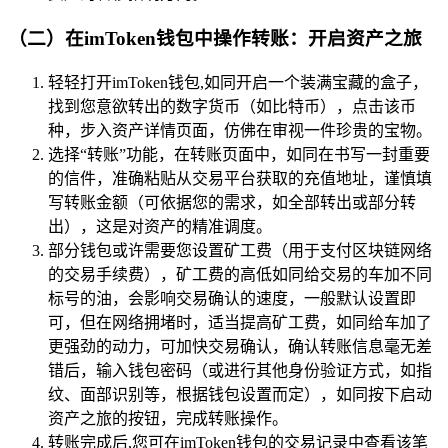
（二）在imToken钱包中操作转账：开启资产之旅
轻轻打开imToken钱包,如同开启一个装满宝藏的盒子，
找到您意欲转出的数字货币（如比特币），点击该币
种，步入资产详情页面，仿佛在审视一件珍贵的宝物。
选择“转账”功能，在转账页面中，如同在书写一封重要
的信件，准确粘贴从交易平台获取的充值地址，谨慎填
写转账金额（可依据您的需求，如全部转出或部分转
出），这是对资产的精准调度。
部分钱包或许需要您设置矿工费（用于支付区块链网络
的交易手续费），矿工费的高低如同给交易的车加不同
标号的油，会影响交易确认的速度，一般默认设置即
可，但在网络拥堵时，适当提高矿工费，如同给车加了
更强劲的动力，可加快交易确认，确认转账信息毫无差
错后，输入钱包密码（或进行其他身份验证方式，如指
纹、面部识别等，根据钱包设置而定），如同按下启动
资产之旅的按钮，完成转账操作。
转账完成后,您可在imToken钱包的交易记录中查看该笔