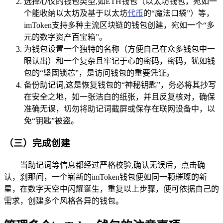
选择心仪的钱包类型,如ETH钱包（以太坊钱包，宛如一
个能收纳以太坊及基于以太坊
代币
的“魔法口袋”）等，
imToken支持多种主流区块链的钱包创建，宛如一个“多
元的数字资产百宝箱”。
为钱包设置一个独特的名称（方便自己在众多钱包中一
眼认出）和一个复杂且牢记于心的密码，密码，犹如钱
包的“坚固锁芯”，是访问钱包的重要凭证。
备份助记词,这是恢复钱包的“神秘钥匙”，务必将其抄写
在安全之地，如一张洁白的纸张，并且反复核对，确保
准确无误，切勿将助记词截屏或保存在联网设备中，以
免“钥匙”被盗。
（三）完成创建
当助记词等信息都经过严格校验,确认无误后，点击确
认，刹那间，一个崭新的imToken钱包便如同一颗璀璨的新
星，在数字天空中闪耀诞生，重复以上步骤，便可依据自己的
需求，创建多个风格各异的钱包。