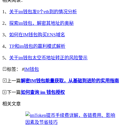
相关阅读：
1、
关于im钱包发0个eth到的情况分析
2、
探索im钱包，解密其地址的奥秘
3、
如何在IM钱包购买ENS域名
4、
TP和im钱包的赢利模式解析
5、
关于im钱包太空币地址转正的风险警示
标签：
#
IM钱包
上一篇
解密IM钱包能量获取，从基础到进阶的实用指南
下一篇
如何查询 im 钱包授权
相关文章