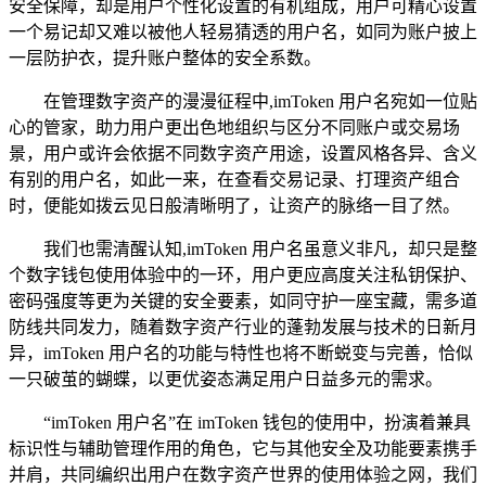
安全保障，却是用户个性化设置的有机组成，用户可精心设置
一个易记却又难以被他人轻易猜透的用户名，如同为账户披上
一层防护衣，提升账户整体的安全系数。
在管理数字资产的漫漫征程中,imToken 用户名宛如一位贴
心的管家，助力用户更出色地组织与区分不同账户或交易场
景，用户或许会依据不同数字资产用途，设置风格各异、含义
有别的用户名，如此一来，在查看交易记录、打理资产组合
时，便能如拨云见日般清晰明了，让资产的脉络一目了然。
我们也需清醒认知,imToken 用户名虽意义非凡，却只是整
个数字钱包使用体验中的一环，用户更应高度关注私钥保护、
密码强度等更为关键的安全要素，如同守护一座宝藏，需多道
防线共同发力，随着数字资产行业的蓬勃发展与技术的日新月
异，imToken 用户名的功能与特性也将不断蜕变与完善，恰似
一只破茧的蝴蝶，以更优姿态满足用户日益多元的需求。
“imToken 用户名”在 imToken 钱包的使用中，扮演着兼具
标识性与辅助管理作用的角色，它与其他安全及功能要素携手
并肩，共同编织出用户在数字资产世界的使用体验之网，我们