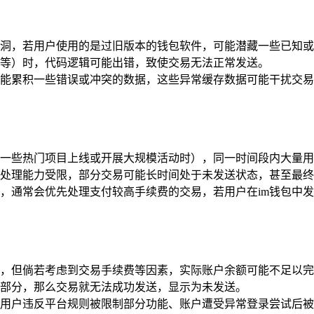
洞，若用户使用的是过旧版本的钱包软件，可能潜藏一些已知或未
等）时，代码逻辑可能出错，致使交易无法正常发送。
可能累积一些错误或冲突的数据，这些异常缓存数据可能干扰交
一些热门项目上线或开展大规模活动时），同一时间段内大量用
络处理能力受限，部分交易可能长时间处于未发送状态，甚至最
，通常会优先处理支付较高手续费的交易，若用户在im钱包中
，但倘若考虑到交易手续费等因素，实际账户余额可能不足以完成
费部分，那么交易就无法成功发送，显示为未发送。
如用户违反平台规则被限制部分功能、账户遭受异常登录尝试后