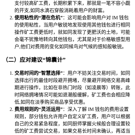
支付较高矿工费，长期积累下来，那就是一笔不容小觑
的开支,如同水滴石穿般消耗着用户的财富。
使用粘性的“潜在危机”
：这可能会影响用户对 IM 钱包
的使用粘性，当用户敏锐地发现使用其他钱包进行相同
操作矿工费更低时，就如同发现了更肥沃的土地，可能
会毫不犹豫地转向其他钱包，尤其是对于价格敏感型用
户,他们对费用的变化如同候鸟对气候的感知般敏锐。
（二）应对建议“锦囊计”
交易时间的“智慧选择”
：用户不妨关注交易时间，如同
选择出行的最佳时段避开拥堵，尽量避开网络交易高峰
期进行操作，比如在非热门时段（如凌晨等）转账，此
时网络拥堵情况可能如退潮般缓解，矿工费也会相应降
低,如同在淡季购买商品享受优惠。
费用规则的“灵活运用”
：深入了解 IM 钱包的费用设置
规则，部分钱包允许用户自定义矿工费，用户可以根据
自己的交易紧急程度，如同厨师掌握火候般合理设置较
低的矿工费尝试交易，如果交易长时间未确认，再适当