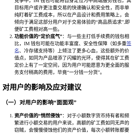
竞争中，IM 钱包可能将自身定位为中高端服务钱包，其
目标用户或许更注重交易的快速确认和安全性，而非单
纯盯着矿工费成本，所以在产品设计和费用策略上，会
倾向于满足这部分用户对于交易体验的“高品质追求”,即
便矿工费相对高一些。
功能价值的“定价底气”
：与一些主打低手续费的钱包相
比，IM 钱包可能在功能丰富度、安全性保障（如多重
签
名
、冷存储支持等）上倾注了更多心血，这些额外的价
值点，如同为产品增添了闪耀的光环，使得其在矿工费
定价上有了一定空间，因为用户可能愿意为更全面的服
务支付稍高的费用，毕竟“一分钱一分货”。
对用户的影响及应对建议
（一）对用户的影响“面面观”
资产价值的“悄然侵蚀”
：对于小额数字货币持有者和频
繁进行小额交易的用户来说，高额的矿工费如同无声的
窃贼，会慢慢侵蚀他们的资产价值，每次小额转账都要