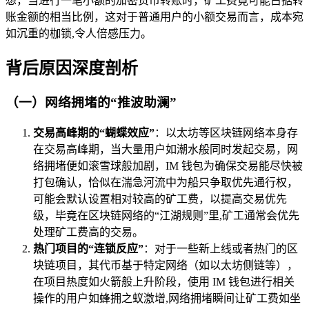
想，当进行一笔小额的加密货币转账时，矿工费竟可能占据转
账金额的相当比例，这对于普通用户的小额交易而言，成本宛
如沉重的枷锁,令人倍感压力。
背后原因深度剖析
（一）网络拥堵的“推波助澜”
交易高峰期的“蝴蝶效应”
：以太坊等区块链网络本身存
在交易高峰期，当大量用户如潮水般同时发起交易，网
络拥堵便如滚雪球般加剧，IM 钱包为确保交易能尽快被
打包确认，恰似在湍急河流中为船只争取优先通行权，
可能会默认设置相对较高的矿工费，以提高交易优先
级，毕竟在区块链网络的“江湖规则”里,矿工通常会优先
处理矿工费高的交易。
热门项目的“连锁反应”
：对于一些新上线或者热门的区
块链项目，其代币基于特定网络（如以太坊侧链等），
在项目热度如火箭般上升阶段，使用 IM 钱包进行相关
操作的用户如蜂拥之蚁激增,网络拥堵瞬间让矿工费如坐