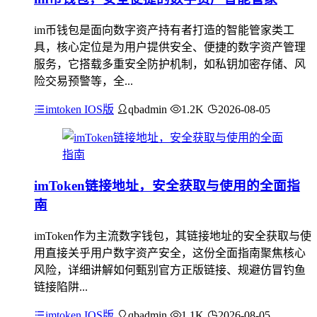
im币钱包是面向数字资产持有者打造的智能管家类工
具，核心定位是为用户提供安全、便捷的数字资产管理
服务，它搭载多重安全防护机制，如私钥加密存储、风
险交易预警等，全...
imtoken IOS版
qbadmin
1.2K
2026-08-05
imToken链接地址，安全获取与使用的全面指
南
imToken作为主流数字钱包，其链接地址的安全获取与使
用直接关乎用户数字资产安全，这份全面指南聚焦核心
风险，详细讲解如何甄别官方正版链接、规避仿冒钓鱼
链接陷阱...
imtoken IOS版
qbadmin
1.1K
2026-08-05