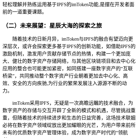
轻松理解并熟练运用基于IPFS的imToken功能,是摆在开发者面
前的一道重要课题。
（二）未来展望：星辰大海的探索之旅
随着技术的日新月异，imToken与IPFS的融合有望迈向更
深层次，或许会探索更多基于IPFS的创新功能，如借助IPFS的
激励机制，激发用户贡献存储节点的热情，构建一个更加庞
大、健壮的数字资产存储网络，与其他区块链项目和去中心化
应用的整合也可能更加紧密，如同搭建一座数字资产的“互联
桥梁”，共同推动整个数字资产行业朝着更加去中心化、高
效、安全的方向疾驰,为行业的繁荣发展注入源源不断的动
力。
imToken采用IPFS，无疑是一次高瞻远瞩的技术融合，为
数字资产的存储与交互开辟了全新的模式和机遇，尽管挑战重
重，但随着技术的持续进步和生态的日益完善，这场技术联姻
必将在数字资产领域绽放出更加耀眼的光芒，为用户带来前所
未有的优质数字资产管理体验，成为数字资产时代的“领航