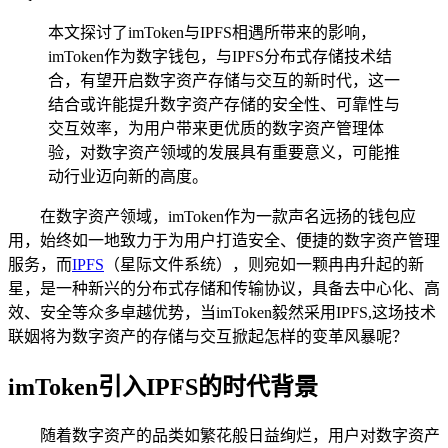
本文探讨了imToken与IPFS相遇所带来的影响，
imToken作为数字钱包，与IPFS分布式存储技术结
合，有望开启数字资产存储与交互的新时代，这一
结合或许能提升数字资产存储的安全性、可靠性与
交互效率，为用户带来更优质的数字资产管理体
验，对数字资产领域的发展具有重要意义，可能推
动行业迈向新的高度。
在数字资产领域，imToken作为一款声名远扬的钱包应
用，始终如一地致力于为用户打造安全、便捷的数字资产管理
服务，而
IPFS
（星际文件系统），则宛如一颗冉冉升起的新
星，是一种新兴的分布式存储和传输协议，具备去中心化、高
效、安全等众多卓越优势，当imToken毅然采用IPFS,这场技术
联姻将为数字资产的存储与交互掀起怎样的变革风暴呢？
imToken引入IPFS的时代背景
随着数字资产的品类如繁花般日益绚烂，用户对数字资产