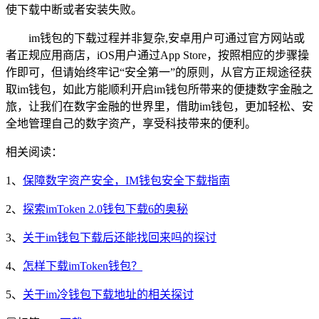
使下载中断或者安装失败。
im钱包的下载过程并非复杂,安卓用户可通过官方网站或
者正规应用商店，iOS用户通过App Store，按照相应的步骤操
作即可，但请始终牢记“安全第一”的原则，从官方正规途径获
取im钱包，如此方能顺利开启im钱包所带来的便捷数字金融之
旅，让我们在数字金融的世界里，借助im钱包，更加轻松、安
全地管理自己的数字资产，享受科技带来的便利。
相关阅读：
1、
保障数字资产安全，IM钱包安全下载指南
2、
探索imToken 2.0钱包下载6的奥秘
3、
关于im钱包下载后还能找回来吗的探讨
4、
怎样下载imToken钱包？
5、
关于im冷钱包下载地址的相关探讨