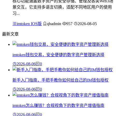
核心功能涵盖数字资产的安全存储、管理及各类Web3场
景交互，它支持多语言切换，适配不同地区用户的使用
习...
imtoken IOS版
qbadmin
957
2026-08-05
最新文章
imtoken钱包交易，安全便捷的数字资产管理新选择
2026-08-06
0
新手入门指南，手把手教你如何给自己的IM钱包授权
2026-08-06
0
imtoken怎么赚钱？合规视角下的数字资产增值指南
2026-08-06
0