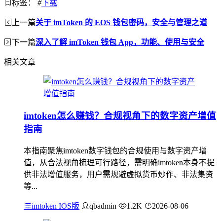
标签：
#
下载
上一篇
关于 imToken 的 EOS 钱包密码，安全与管理之道
下一篇
深入了解 imToken 钱包 App，功能、使用与安全
相关文章
imtoken怎么赚钱？合规视角下的数字资产增值
指南
本指南聚焦imtoken数字钱包的合规使用与数字资产增
值，从合法视角梳理可行路径，需明确imtoken本身不提
供非法增值服务，用户需规避虚拟货币炒作、非法集资
等...
imtoken IOS版
qbadmin
1.2K
2026-08-06