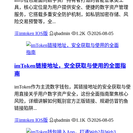
im币钱包是面向数字资产持有者打造的智能管家类工
具，核心定位是为用户提供安全、便捷的数字资产管理
服务，它搭载多重安全防护机制，如私钥加密存储、风
险交易预警等，全...
imtoken IOS版
qbadmin
1.2K
2026-08-05
imToken链接地址，安全获取与使用的全面指
南
imToken作为主流数字钱包，其链接地址的安全获取与使
用直接关乎用户数字资产安全，这份全面指南聚焦核心
风险，详细讲解如何甄别官方正版链接、规避仿冒钓鱼
链接陷阱...
imtoken IOS版
qbadmin
1.1K
2026-08-05