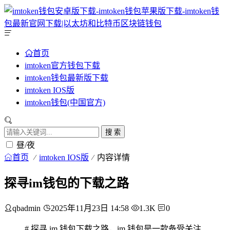
首页
imtoken官方钱包下载
imtoken钱包最新版下载
imtoken IOS版
imtoken钱包(中国官方)
搜 索
昼/夜
首页
imtoken IOS版
内容详情
探寻im钱包的下载之路
qbadmin
2025年11月23日 14:58
1.3K
0
# 探寻 im 钱包下载之路，im 钱包是一款备受关注