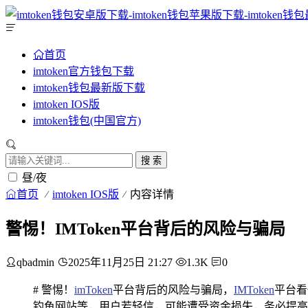
首页
imtoken官方钱包下载
imtoken钱包最新版下载
imtoken IOS版
imtoken钱包(中国官方)
搜 索
昼/夜
首页
imtoken IOS版
内容详情
警惕！IMToken平台背后的风险与骗局
qbadmin
2025年11月25日 21:27
1.3K
0
# 警惕！
imToken
平台背后的风险与骗局，
IMToken
平台看
钓鱼网站等，用户若轻信，可能遭受资金损失，务必提高警