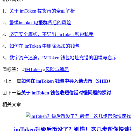
1、
关于 imToken 提货币的全面解析
2、
警惕imtoken电报群背后的风险
3、
坚守安全底线，不导出 imToken 钱包私钥
4、
如何在 imToken 中删除添加的钱包
5、
数字资产迷途，IMToken 钱包地址充错的困境与启示
标签：
#
IMToken
#
风险与骗局
上一篇
如何在 imToken 钱包中导入柴犬币（SHIB）
下一篇
关于 imToken 钱包收短信延时慢问题的探讨
相关文章
imToken升级后币没了？别慌！这几步帮你快速