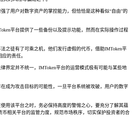
强了用户对数字资产的掌控能力，但恰恰是这种看似“自由”的
oken平台提供了一些备份以及提示功能，然而在实际操作过程
法之徒有了可乘之机，他们发行虚假的代币，借助IMToken平
相应的责任。
律界定并不统一，IMToken平台的运营模式极有可能与某些地
然存在成为攻击目标的可能性，一旦平台系统被攻破，用户的数字
者在使用该平台之时，务必保持高度的警惕之心，要充分了解其蕴
货币相关平台的监管力度，规范市场秩序，切实保护投资者的合