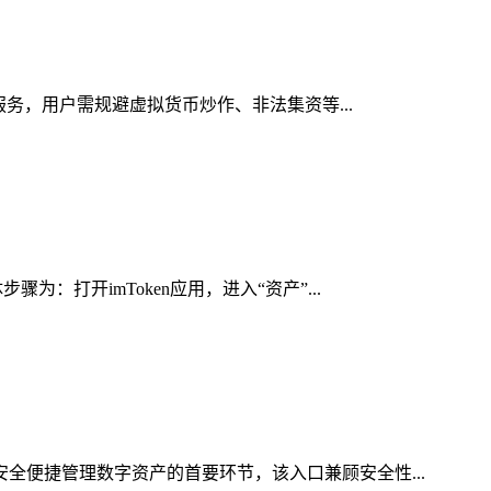
服务，用户需规避虚拟货币炒作、非法集资等...
：打开imToken应用，进入“资产”...
安全便捷管理数字资产的首要环节，该入口兼顾安全性...