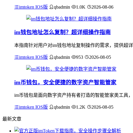
imtoken IOS版
qbadmin
1.0K
2026-08-06
im钱包地址怎么复制？超详细操作指南
本指南针对用户对im钱包地址复制操作的需求，提供超详
imtoken IOS版
qbadmin
953
2026-08-05
im币钱包，安全便捷的数字资产智能管家
im币钱包是面向数字资产持有者打造的智能管家类工具，
imtoken IOS版
qbadmin
1.2K
2026-08-05
最新文章