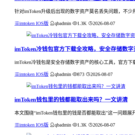
针对imToken升级后出现的数字资产莫名丢失问题，
imtoken IOS版
qbadmin
1.3K
2026-08-07
imToken冷钱包官方下载全攻略，安全存储数
imToken冷钱包是安全存储数字资产的核心工具，官
imtoken IOS版
qbadmin
873
2026-08-07
imToken钱包里的钱都能取出来吗？一文讲清
本文围绕“imToken钱包里的钱是否都能取出”这一问题
imtoken IOS版
qbadmin
1.3K
2026-08-07