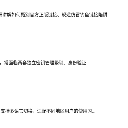
细讲解如何甄别官方正版链接、规避仿冒钓鱼链接陷阱...
时，常面临两套独立密钥管理繁琐、身份验证...
它支持多语言切换，适配不同地区用户的使用习...