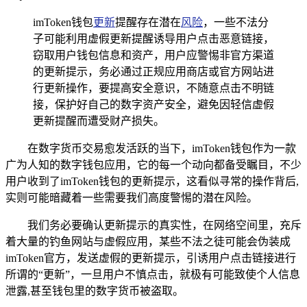
imToken钱包
更新
提醒存在潜在
风险
，一些不法分
子可能利用虚假更新提醒诱导用户点击恶意链接，
窃取用户钱包信息和资产，用户应警惕非官方渠道
的更新提示，务必通过正规应用商店或官方网站进
行更新操作，要提高安全意识，不随意点击不明链
接，保护好自己的数字资产安全，避免因轻信虚假
更新提醒而遭受财产损失。
在数字货币交易愈发活跃的当下，imToken钱包作为一款
广为人知的数字钱包应用，它的每一个动向都备受瞩目，不少
用户收到了imToken钱包的更新提示，这看似寻常的操作背后,
实则可能暗藏着一些需要我们高度警惕的潜在风险。
我们务必要确认更新提示的真实性，在网络空间里，充斥
着大量的钓鱼网站与虚假应用，某些不法之徒可能会伪装成
imToken官方，发送虚假的更新提示，引诱用户点击链接进行
所谓的“更新”，一旦用户不慎点击，就极有可能致使个人信息
泄露,甚至钱包里的数字货币被盗取。