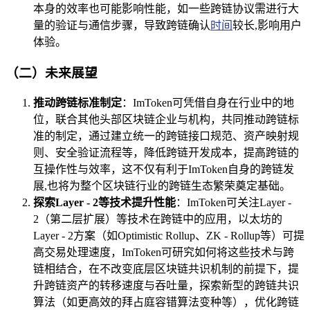
本身的效率也可能影响性能，如一些跨链协议需进行大
量的验证与通信步骤，导致跨链确认
时间
较长,影响用户
体验。
（二）未来展望
推动跨链标准制定
：ImToken可凭借自身在行业中的地
位，联合其他头部区块链企业与机构，共同推动跨链标
准的制定，通过建立统一的跨链接口规范、资产映射规
则、安全验证流程等，降低跨链开发成本，提高跨链的
互操作性与效率，这不仅有利于ImToken自身的跨链发
展,也将为整个区块链行业的跨链生态繁荣奠定基础。
探索Layer - 2等技术提升性能
：ImToken可关注Layer -
2（第二层扩展）等技术在跨链中的应用，以太坊的
Layer - 2方案（如Optimistic Rollup、ZK - Rollup等）可提
高交易处理速度，ImToken可研究如何将这些技术与跨
链相结合，在不改变底层区块链共识机制的前提下，提
升跨链资产的转移速度与吞吐量，探索新型的跨链共识
算法（如更高效的拜占庭容错算法变种等），优化跨链