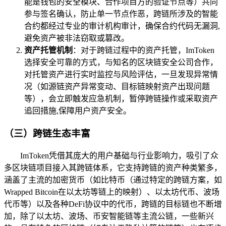
能是钱包的安全模块、合作项目方的验证节点等）共同
参与签名确认，防止单一节点作恶，跨链所涉及的智能
合约都经过专业的审计机构审计，确保合约代码无漏洞,
避免资产被非法窃取或篡改。
资产托管机制
：对于跨链过程中的资产托管，ImToken
选择安全可靠的方式，与知名的区块链安全公司合作，
对托管资产进行实时监控与风险评估，一旦发现异常情
况（如源链资产异常变动、目标链映射资产出现问题
等），会立即触发应急机制，暂停跨链操作或采取资产
追回措施,保障用户资产安全。
（三）跨链生态丰富
ImToken凭借其庞大的用户基础与行业影响力，吸引了众
多区块链项目接入其跨链体系，它支持跨链的资产种类繁多，
涵盖了主流的加密货币（如比特币（通过特定的跨链方案，如
Wrapped Bitcoin在以太坊等链上的映射）、以太坊代币、波场
代币等）以及各种DeFi协议中的代币，跨链的目标链也不断增
加，除了以太坊、波场、币安智能链等主流公链，一些新兴