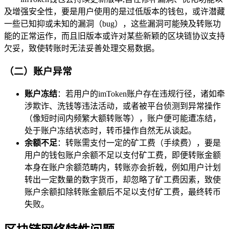
及增强安全性，要是用户使用的是过低版本的钱包，或许潜藏
一些已知抑或未知的漏洞（bug），这些漏洞可能殃及转账功
能的正常运作，而且旧版本或许对某些新颖的区块链协议支持
欠妥，致使转账时无法妥善处理交易数据。
（二）账户异常
账户冻结
：若用户的imToken账户存在违规行径，诸如牵
涉欺诈、洗钱等违法活动，或者被平台侦测到异常操作
（像短时间内频繁大额转账等），账户便可能遭冻结，
处于账户冻结状态时，转币操作自然无从谈起。
余额不足
：转账需支付一定的矿工费（手续费），要是
用户的钱包账户余额不足以支付矿工费，即便转账金额
本身在账户余额范畴内，转账亦会折戟，例如用户计划
转出一定数量的数字货币，却忽略了矿工费因素，致使
账户余额扣除转账金额后不足以支付矿工费，最终转币
失败。