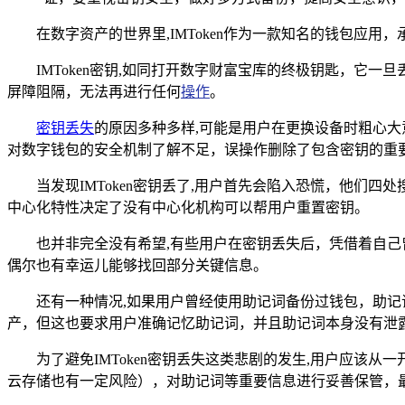
在数字资产的世界里,IMToken作为一款知名的钱包应用
IMToken密钥,如同打开数字财富宝库的终极钥匙，
屏障阻隔，无法再进行任何
操作
。
密钥丢失
的原因多种多样,可能是用户在更换设备时粗心
对数字钱包的安全机制了解不足，误操作删除了包含密钥的重
当发现IMToken密钥丢了,用户首先会陷入恐慌，他
中心化特性决定了没有中心化机构可以帮用户重置密钥。
也并非完全没有希望,有些用户在密钥丢失后，凭借着自
偶尔也有幸运儿能够找回部分关键信息。
还有一种情况,如果用户曾经使用助记词备份过钱包，助
产，但这也要求用户准确记忆助记词，并且助记词本身没有泄
为了避免IMToken密钥丢失这类悲剧的发生,用户应
云存储也有一定风险），对助记词等重要信息进行妥善保管，