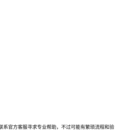
可联系官方客服寻求专业帮助，不过可能有繁琐流程和验