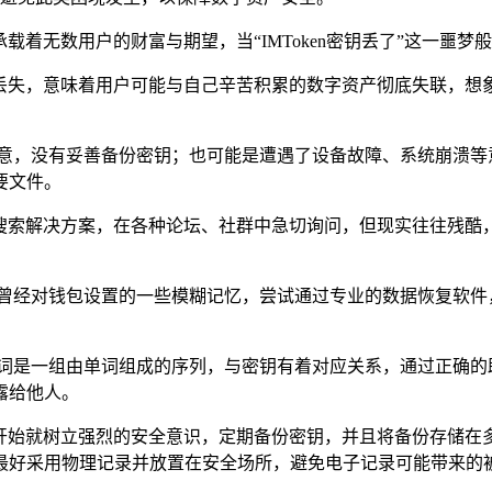
，承载着无数用户的财富与期望，当“IMToken密钥丢了”这一
它一旦丢失，意味着用户可能与自己辛苦积累的数字资产彻底失联，
大意，没有妥善备份密钥；也可能是遭遇了设备故障、系统崩溃
要文件。
们四处搜索解决方案，在各种论坛、社群中急切询问，但现实往往残
己曾经对钱包设置的一些模糊记忆，尝试通过专业的数据恢复软件
记词是一组由单词组成的序列，与密钥有着对应关系，通过正确的
露给他人。
该从一开始就树立强烈的安全意识，定期备份密钥，并且将备份存储
最好采用物理记录并放置在安全场所，避免电子记录可能带来的