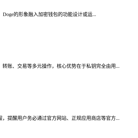
Doge的形象融入加密钱包的功能设计或运...
、转账、交易等多元操作，核心优势在于私钥完全由用...
程，提醒用户务必通过官方网站、正规应用商店等官方...