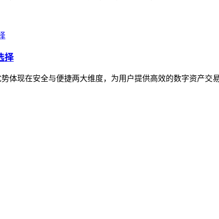
选择
核心优势体现在安全与便捷两大维度，为用户提供高效的数字资产交易