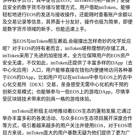
多种数字货币，其中便包含EOS，imToken为用户提供了便捷
且安全的数字货币存储与管理方式，用户借助imToken，能够
轻松地进行EOS的发送与接收操作，还能随时查看账户余额以
及交易记录等信息，其界面十分友好，操作也极为简单，即便
是数字货币领域的新手，也能迅速上手。
当EOS与imToken相互邂逅,会碰撞出怎样奇妙的化学反应
呢？对于EOS的持有者而言，imToken堪称理想的存储工具，
imToken采用了先进的加密技术，全方位保障用户的EOS资产
安全无虞，不仅如此，imToken还提供了丰富多样的DApp（去
中心化应用）入口，用户能够直接在钱包内便捷地访问各种基
于EOS的DApp，比如用户可以在imToken中参与EOS上的去中
心化交易所（DEX）交易，亲身感受无需中心化机构干预的
创新交易模式；也能够参与一些EOS上的游戏DApp，尽情享
受区块链技术带来的别具一格的游戏体验。
imToken还积极主动地推动着EOS生态的蓬勃发展,它通过
举办丰富多彩的各类活动、与众多EOS生态项目展开深度合作
等方式，吸引着越来越多的用户关注并使用EOS，对于EOS项
目方来说，imToken庞大的用户基数无疑为他们提供了更为广