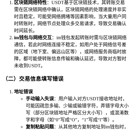
区块链网络特性
：USDT基于区块链技术，其转账交易
需在区块链网络中确认，区块链网络的处理速度并非实
时且稳定，可能受网络拥堵等因素影响，当大量用户同
时转账时，网络节点处理众多交易请求，导致交易确认
时间延长。
im钱包与网络交互
：im钱包发起转账时需与区块链网络
通信，若此时网络连接不稳定，如用户处于网络信号差
的区域（地下室、偏远山区等），或网络服务商临时故
障，都可能使转账信息传输和确认延迟，导致对方暂时
未收到USDT。
（二）交易信息填写错误
地址错误
手动输入失误
：用户输入对方USDT接收地址时，
可能因疏忽多输、少输或输错字符，弄错字母大小
写（部分区块链地址严格区分大小写），或混淆数
字和字母（如“0”写成“O”，“1”写成“l”等）。
复制粘贴问题
：从其他地方复制地址到im钱包时，