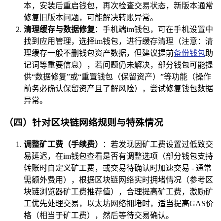
本，安装后重启钱包，再次检查交易状态，新版本通常
修复旧版本问题，可能解决转账异常。
清理缓存与数据修复
：手机端im钱包，可在手机设置中
找到应用管理，选择im钱包，进行缓存清理（注意：清
理缓存一般不删钱包资产数据，但建议提前
备份钱包
助
记词等重要信息），若问题仍未解决，部分钱包可能提
供“数据修复”或“重置钱包（保留资产）”等功能（操作
前务必确认保留资产且了解风险），尝试修复钱包数据
异常。
（四）针对区块链网络规则与特殊情况
调整矿工费（手续费）
：若发现因矿工费设置过低致交
易延迟，在im钱包查看是否有调整选项（部分钱包支持
转账时自定义矿工费，或交易待确认时加速交易 - 通常
需额外费用），根据区块链网络实时拥堵情况（参考区
块链浏览器矿工费推荐值），合理提高矿工费，激励矿
工优先处理交易，以太坊网络拥堵时，适当提高GAS价
格（相当于矿工费），然后等待交易确认。