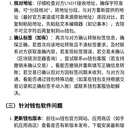
核对地址
：仔细检查对方USDT接收地址，确保字符准
确，可“分段核对”，将地址分段，与对方重新提供的地
址（最好官方渠道或可靠来源原始地址）逐段对比，若
复制粘贴地址，先粘贴文本编辑器（如记事本），去除
不可见字符后再复制到im钱包。
确认标签（如有）
：再次与对方确认转账标签信息，确
保正确，若首次向该地址转账且不清标签要求，及时联
系对方获取准确内容，若发现标签错误，若交易未确认
（区块链浏览器查询），尝试联系im钱包客服（若支持
撤销未确认交易），看能否撤销并重新填写正确信息转
账；若交易已确认但对方因标签问题未收到，与对方沟
通，看能否通过钱包特殊功能（如某些钱包支持根据交
易记录和正确标签手动入账）或联系钱包客服协助解
决。
（三）针对钱包软件问题
更新钱包版本
：前往im钱包官方网站、应用商店（如手
机应用商店）查看是否有新版本发布，下载安装最新版