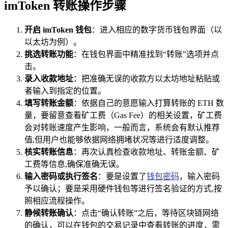
imToken 转账操作步骤
开启 imToken 钱包
：进入相应的数字货币钱包界面（以
以太坊为例）。
挑选转账功能
：在钱包界面中精准找到“转账”选项并点
击。
录入收款地址
：把准确无误的收款方以太坊地址粘贴或
者输入到指定的位置。
填写转账金额
：依据自己的意愿输入打算转账的 ETH 数
量，要留意查看矿工费（Gas Fee）的相关设置，矿工费
会对转账速度产生影响，一般而言，系统会有默认推荐
值,但用户也能够依据网络拥堵状况等进行适度调整。
核实转账信息
：再次认真检查收款地址、转账金额、矿
工费等信息,确保准确无误。
输入密码或执行签名
：要是设置了
钱包密码
，输入密码
予以确认；要是采用硬件钱包等进行签名验证的方式,按
照相应流程操作。
静候转账确认
：点击“确认转账”之后，等待区块链网络
的确认，可以在钱包的交易记录中查看转账的进度，需