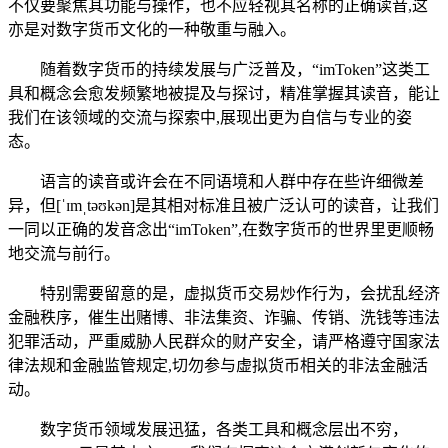
不仅要聚焦其功能与操作，也不应轻视其名称的正确读音,这
亦是对数字货币文化的一种敬重与融入。
随着数字货币的持续发展与广泛普及，“imToken”这类工
具和概念会愈发频繁地被提及与探讨，精准掌握其读音，能让
我们在该领域的交流与探索中,展现出更为自信与专业的姿
态。
语言的读音或许会在不同语境和人群中存在些许细微差
异，但[ˈɪmˌtəʊkən]是其相对标准且被广泛认可的读音，让我们
一同以正确的发音念出“imToken”,在数字货币的世界里更顺畅
地交流与前行。
特别需要留意的是，虚拟货币交易炒作行为，会扰乱经济
金融秩序，催生出赌博、非法集资、诈骗、传销、洗钱等违法
犯罪活动，严重威胁人民群众的财产安全，请严格遵守国家法
律法规和金融监管规定,切勿参与虚拟货币相关的非法金融活
动。
数字货币领域发展迅猛，各类工具和概念层出不穷，