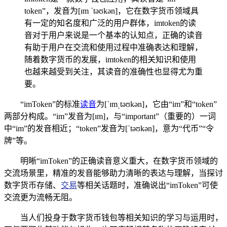
token”，发音为[ɪm ˈtəʊkən]，它在数字货币领域具
有一定的知名度和广泛的用户群体，imtoken的读
音对于用户来说是一个基本的认知点，正确的读音
有助于用户在交流和使用过程中准确表达和理解，
随着数字货币的发展，imtoken的相关知识和使用
也越来越受到关注，其读音的准确性也显得尤为重
要。
“imToken”的标准
读音
为[ˈɪmˌtəʊkən]，它由“im”和“token”
两部分构成。“im”发音为[ɪm]，与“important”（重要的）一词
中“im”的发音相近；“token”发音为[ˈtəʊkən]，意为“代币”“令
牌”等。
明晰“imToken”的正确读音意义重大，在数字货币领域的
交流场景里，精准的发音能够助力清晰的表达与理解，当探讨
数字货币存储、
交易
等相关话题时，准确说出“imToken”可使
交流更为流畅无阻。
当人们投身于数字货币钱包等相关知识的学习与运用时，