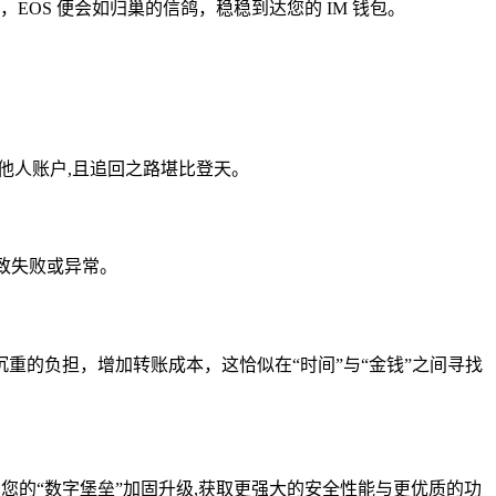
OS 便会如归巢的信鸽，稳稳到达您的 IM 钱包。
入他人账户,且追回之路堪比登天。
致失败或异常。
重的负担，增加转账成本，这恰似在“时间”与“金钱”之间寻找
您的“数字堡垒”加固升级,获取更强大的安全性能与更优质的功