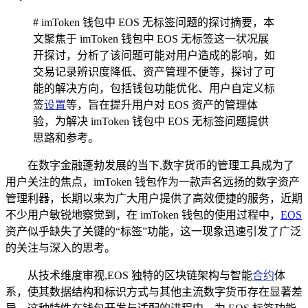
# imToken 钱包中 EOS 无标签问题的探讨摘要，本
文聚焦于 imToken 钱包中 EOS 无标签这一状况展
开探讨，分析了该问题可能对用户造成的影响，如
交易记录辨识度降低、资产管理不便等，探讨了可
能的解决方向，包括钱包功能优化、用户自定义标
签
设置
等，旨在提升用户对 EOS 资产的管理体
验，为解决 imToken 钱包中 EOS 无标签问题提供
思路和参考。
在数字金融蓬勃发展的当下,数字货币的管理工具成为了
用户关注的焦点，imToken 钱包作为一款声名远扬的数字资产
管理利器，长期以来为广大用户提供了高效便捷的服务，近期
不少用户敏锐地察觉到，在 imToken 钱包的使用过程中，
EOS
资产似乎缺失了关键的“标签”功能，这一现象迅速引发了广泛
的关注与深入的思考。
从技术维度审视,EOS 独特的区块链架构与智能
合约
体
系，使其数据结构和标识方式与其他主流数字货币存在显著差