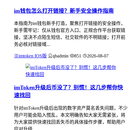
im钱包怎么打开链接？新手安全操作指南
本指南为im钱包新手打造，聚焦打开链接的安全操作，
新手需牢记：仅从钱包官方入口、正规合作平台获取链
接，坚决不点陌生短信、社交软件的不明链接；打开前
务必核对链接域...
imtoken IOS版
qbadmin
851
2026-08-07
imToken升级后币没了？别慌！这几步帮你快
速找回
针对imToken升级后出现的数字资产莫名丢失问题，不少
用户可能会陷入慌乱，本文明确告知大家无需紧张，将
为大家提供快速找回丢失币的具体操作步骤，帮助用户
应对升级...