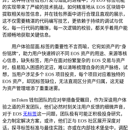
异，这种特性在钱包开发与适配的进程中，为 EOS 标签功能
的实现带来了严峻的技术挑战，如何精准地从 EOS 区块链中
提取相关标签信息，并在钱包界面中进行合理且直观的展示，
这不仅需要精湛的代码编写技艺，更依赖于持续的调试与优
化，每一行代码的雕琢，每一次逻辑的校验，都关乎着用户能
否顺畅地获取关键信息。
用户体验层面,标签的重要性不言而喻，它宛如资产的“身
份铭牌”，助力用户快速辨识不同 EOS 资产的用途、来源等核
心信息，缺失标签，用户在面对纷繁复杂的 EOS 交易与资产
时，极易陷入困惑的泥沼，难以清晰梳理自身的资产脉络，试
想，当用户涉足多个 EOS 项目投资，每个项目对应着独特的
EOS 资产，却因标签缺位，无法直观区分资产归属，这无疑
为资产管理增添了重重迷雾。
imToken 钱包团队的应对举措备受瞩目，作为深谙用户体
验之道的开发团队，他们必然时刻关注用户反馈的细微声音，
对于 EOS
无标签
这一问题，团队极有可能正积极投身研究，
全力制定解决方案，或许，他们正与 EOS 社区展开深度对
话，探寻标签标准与最佳实践；亦或在内部技术堡垒中，调配