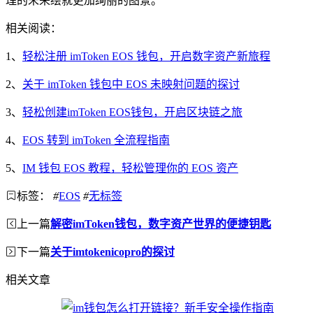
理的未来绘就更加绚丽的图景。
相关阅读：
1、
轻松注册 imToken EOS 钱包，开启数字资产新旅程
2、
关于 imToken 钱包中 EOS 未映射问题的探讨
3、
轻松创建imToken EOS钱包，开启区块链之旅
4、
EOS 转到 imToken 全流程指南
5、
IM 钱包 EOS 教程，轻松管理你的 EOS 资产
标签：
#
EOS
#
无标签
上一篇
解密imToken钱包，数字资产世界的便捷钥匙
下一篇
关于imtokenicopro的探讨
相关文章