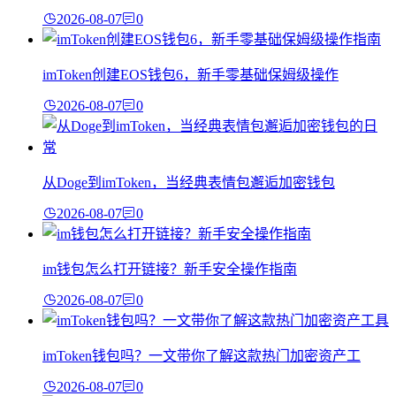
2026-08-07
0
imToken创建EOS钱包6，新手零基础保姆级操作
2026-08-07
0
从Doge到imToken，当经典表情包邂逅加密钱包
2026-08-07
0
im钱包怎么打开链接？新手安全操作指南
2026-08-07
0
imToken钱包吗？一文带你了解这款热门加密资产工
2026-08-07
0