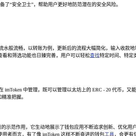
备了“安全卫士”，帮助用户更好地防范潜在的安全风险。
作如行云流水般流畅，以转账为例，更新后的流程大幅简化，输入收
查看和筛选功能也日臻完善，用户可以轻松
查找
特定时间、特定
mToken 中管理，既可以管理以太坊上的 ERC - 20 代
和精准把握。
举足轻重的示范作用，它生动地展示了钱包应用不断追求创新、优化
而言，有了像 imToken 这样不断奋进的钱包
工具
，会更有