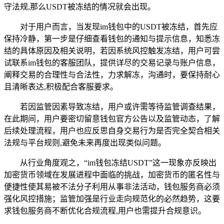
守法规,那么USDT被冻结的情况就会出现。
对于用户而言，当发现im钱包中的USDT被冻结，首先应
保持冷静，第一步是仔细查看钱包的通知与提示信息，知悉冻
结的具体原因及相关说明，若因系统风控触发冻结，用户可尝
试联系im钱包的客服团队，提供详尽的交易记录与账户信息，
阐释交易的合理性与合法性，力求解冻，沟通时，要保持耐心
且清晰表达,积极配合客服要求。
若因监管因素导致冻结，用户或许需等待监管调查结果，
在此期间，用户要密切留意钱包官方公告以及监管动态，了解
后续处理流程，用户也应反思自身交易行为是否完全契合相关
法规与平台规则,避免未来再度出现类似问题。
从行业角度观之，“im钱包冻结USDT”这一现象亦反映出
加密货币领域在发展进程中面临的挑战，加密货币的匿名性与
便捷性使其易被不法分子利用从事非法活动，钱包服务商必须
强化风控措施；监管加强是行业走向规范化的必然趋势，这要
求钱包服务商不断优化合规流程,用户也需提升合规意识。