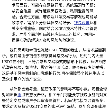
术层面看，可能存在网络异常、系统漏洞等问题；
从安全角度，或许遭遇黑客攻击、私钥泄露等风
险，合规性方面，若涉及非法交易等情况也可能导
致冻结，需深入分析具体交易记录、
钱包设置
及相
关安全措施等，同时结合区块链技术特性和监管要
求，才能全面剖析im钱包冻结usdt的状况，为用户
提供准确的解决方案和风险防范建议。
我们需明晰im钱包冻结USDT可能的缘由，从技术层面剖
析，或许是由于钱包系统察觉异常交易行为，短时间内大量
USDT在不明且不符合常规交易模式的情形下转移，系统为防
范潜在风险，如洗钱、欺诈等非法活动，便会采取冻结举措，
这是基于风控机制的自我保护行为,旨在保障整个钱包生态以
及众多用户的资产安全。
从外部因素考量，监管政策的影响亦不容小觑，随着全球
对加密货
币
监管愈发严格，相关部门可能要求钱包服务商对某
些特定交易或账户予以审查与管控，若im钱包接到监管指令，
要求对涉及特定USDT交易的账户进行冻结，以配合调查或遵