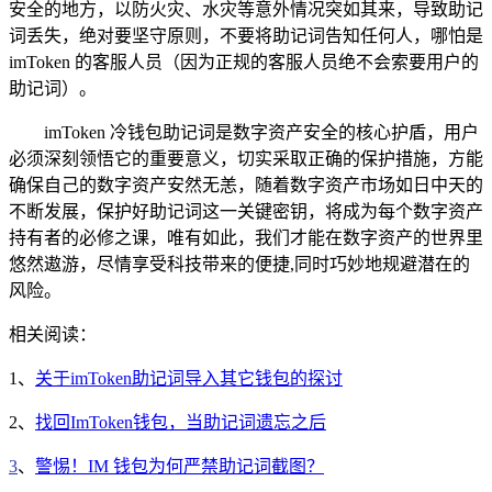
安全的地方，以防火灾、水灾等意外情况突如其来，导致助记
词丢失，绝对要坚守原则，不要将助记词告知任何人，哪怕是
imToken 的客服人员（因为正规的客服人员绝不会索要用户的
助记词）。
imToken 冷钱包助记词是数字资产安全的核心护盾，用户
必须深刻领悟它的重要意义，切实采取正确的保护措施，方能
确保自己的数字资产安然无恙，随着数字资产市场如日中天的
不断发展，保护好助记词这一关键密钥，将成为每个数字资产
持有者的必修之课，唯有如此，我们才能在数字资产的世界里
悠然遨游，尽情享受科技带来的便捷,同时巧妙地规避潜在的
风险。
相关阅读：
1、
关于imToken助记词导入其它钱包的探讨
2、
找回ImToken钱包，当助记词遗忘之后
3
、
警惕！IM 钱包为何严禁助记词截图？