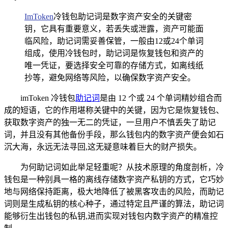
ImToken
冷钱包助记词是数字资产安全的关键密
钥，它具有重要意义，若丢失或泄露，资产可能面
临风险，助记词需妥善保管，一般由12或24个单词
组成，使用冷钱包时，助记词是恢复钱包和资产的
唯一凭证，要选择安全可靠的存储方式，如离线纸
抄等，避免网络等风险，以确保数字资产安全。
imToken 冷钱包
助记词
是由 12 个或 24 个单词精妙组合而
成的短语，它的作用堪称关键中的关键，因为它是恢复钱包、
获取数字资产的独一无二的凭证，一旦用户不慎丢失了助记
词，并且没有其他备份手段，那么钱包内的数字资产便会如石
沉大海，永远无法寻回,这无疑意味着巨大的财产损失。
为何助记词如此举足轻重呢？从技术原理的角度剖析，冷
钱包是一种别具一格的离线存储数字资产私钥的方式，它巧妙
地与网络保持距离，极大地降低了被黑客攻击的风险，而助记
词则是生成私钥的核心种子，通过特定且严谨的算法，助记词
能够衍生出钱包的私钥,进而实现对钱包内数字资产的精准控