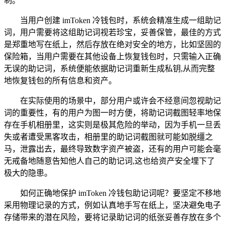
制。
当用户创建 imToken 冷钱包时，系统会精准生成一组助记
词，用户需要将这组助记词视若珍宝，妥善保管，最佳的方式
是郑重地写在纸上，然后存放在绝对安全的地方，比如坚固的
保险箱，当用户需要在其他设备上恢复钱包时，只需输入正确
无误的助记词，系统便能依据助记词重新生成私钥,从而完整
地恢复钱包的所有信息和资产。
在实际使用的场景中，部分用户或许会不经意间忽视助记
词的重要性，有的用户为图一时方便，将助记词截图轻率地保
存在手机相册里，这实则是极其危险的举动，因为手机一旦丢
失或者遭受黑客攻击，相册里的助记词截图就可能如脱缰之
马，泄露出去，最终导致数字资产被盗，还有的用户可能会毫
无戒备地随意告知他人自己的助记词,这也给资产安全埋下了
极大的隐患。
如何正确地保护 imToken 冷钱包助记词呢？要坚定不移地
采用物理记录的方式，例如认真地手写在纸上，坚决避免电子
存储带来的潜在风险，要将记录助记词的纸张妥善存放在多个