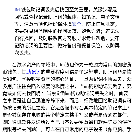
IM
钱包助记词丢失后找回至关重要，关键步骤是
回忆或查找记录助记词的载体，如笔记、电子文档
等，注意事项包括确保环境
安全
，防止信息泄露；
不要轻易相信陌生的找回渠道，避免诈骗；若无法
自行找回，及时联系官方客服寻求专业帮助，要牢
记助记词的重要性，做好备份和妥善保管，以防再
次丢失。
在数字资产的领域中，im钱包作为一款颇为常用的加密货
币钱包，其
助记词
的重要程度可谓是举足轻重，助记词乃是恢
复钱包、掌控数字资产的核心凭证，一旦助记词不慎丢失，众
多用户往往会陷入极度的恐慌之中，当im钱包助记词丢了，究
竟该如何去找回呢？ 当察觉到im钱包助记词丢失之时，首要
之事便是让自己迅速冷静下来，而后，细致地回忆助记词有可
能被记录的所在之处，它是否被书写在某本特定的笔记本上？
是否被保存在电脑的某个特定文档里？又或者是否通过邮件、
即时通讯软件发送给过自己（不过要留意通讯软件记录的保存
期限等相关问题），可以在自己常用的电子设备（像电脑、手