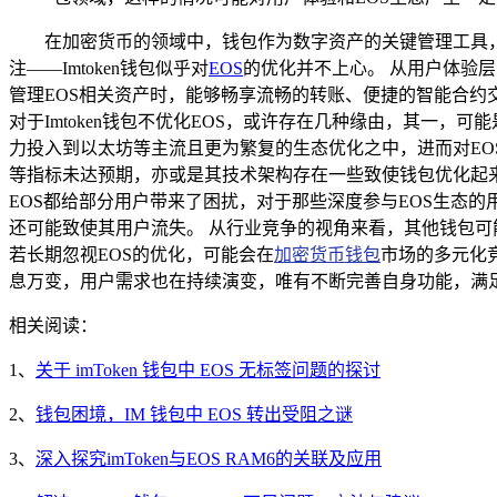
在加密货币的领域中，钱包作为数字资产的关键管理工具，
注——Imtoken钱包似乎对
EOS
的优化并不上心。 从用户体验层
管理EOS相关资产时，能够畅享流畅的转账、便捷的智能合约
对于Imtoken钱包不优化EOS，或许存在几种缘由，其一，
力投入到以太坊等主流且更为繁复的生态优化之中，进而对EOS的
等指标未达预期，亦或是其技术架构存在一些致使钱包优化起来较为
EOS都给部分用户带来了困扰，对于那些深度参与EOS生态的
还可能致使其用户流失。 从行业竞争的视角来看，其他钱包可能会
若长期忽视EOS的优化，可能会在
加密货币钱包
市场的多元化竞
息万变，用户需求也在持续演变，唯有不断完善自身功能，满
相关阅读：
1、
关于 imToken 钱包中 EOS 无标签问题的探讨
2、
钱包困境，IM 钱包中 EOS 转出受阻之谜
3、
深入探究imToken与EOS RAM6的关联及应用