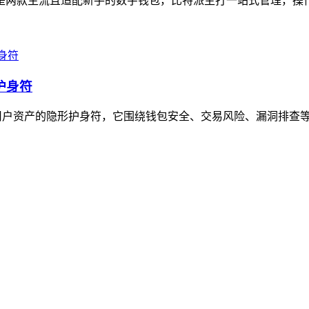
en是两款主流且适配新手的数字钱包，比特派主打一站式管理，操
护身符
堪称用户资产的隐形护身符，它围绕钱包安全、交易风险、漏洞排查等