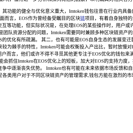
其功能的健全与优化意义重大，Imtoken钱包往昔在行业内具
面而言，EOS作为曾经备受瞩目的区块
链
项目，有着自身独特的生
交互等功能，但实际状况是，在处理EOS的某些操作时，用户
可能是团队资源分配的问题，Imtoken需要同时兼顾多种区块链
优化有所疏漏。 其二，也有可能是EOS自身生态的发展变迁影响
棘手的特性，Imtoken可能会权衡投入产出比，暂时放慢对EO
用户而言，他们或许不得不寻觅其他更专注于EOS优化的钱包来满足
抓住Imtoken在EOS优化上的短板，加大对EOS的支持力度，
争中逐渐丧失优势。 Imtoken也有可能在未来依据市场反馈
足各类用户对于不同区块链资产的管理需求,钱包方能在激烈的市