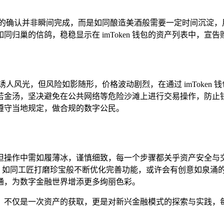
络的确认并非瞬间完成，而是如同酿造美酒般需要一定时间沉淀，
归巢的信鸽，稳稳显示在 imToken 钱包的资产列表中，宣告
人风光，但风险如影随形，价格波动剧烈，在通过 imToken
若金汤，坚决避免在公共网络等危险沙滩上进行交易操作，防止
遵守当地规定，做合规的数字公民。
旅程，但操作中需如履薄冰，谨慎细致，每一个步骤都关乎资产安
懈努力，如同工匠打磨珍宝般不断优化完善功能，或许会有创意如泉
通，为数字金融世界增添更多绚丽色彩。
的过程，不仅是一次资产的获取，更是对新兴金融模式的探索与实践，