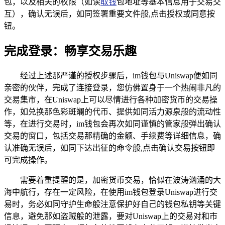
包，以及相关的权限（如读
取钱
包地址等基本信息用于交易交
互），确认无误后，如同签署重要文件般,点击授权或同意按
钮。
完成登录：畅享交易乐趣
经过上述那严谨的授权步骤后，im钱包与Uniswap便如同
亲密的伙伴，完成了连接登录，您仿佛置身于一个热闹非凡的
交易集市，在Uniswap上可以尽情进行各种加密货币的交易操
作，如兑换那色彩斑斓的代币、提供如同活力源泉般的流动性
等，在进行交易时，im钱包会再次如同谨慎的管家般弹出确认
交易的窗口，包括交易那精确的金额、手续费等详细信息，确
认准确无误后，如同下达出征的命令般,点击确认交易按钮即
可完成操作。
需要着重提醒的是，加密货币交易，恰似在波涛汹涌的大
海中航行，存在一定风险，在使用im钱包登录Uniswap进行交
易时，务必如同守护生命般注意保护好自己的钱包私钥等关键
信息，避免那如盗贼般的泄露，要对Uniswap上的交易对和市