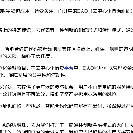
人知的数字钱包应用，备受关注，而其中的DAO（去中心化自治
网络上的特定标识，它代表着一种创新的组织形式和治理模式，通
建，智能合约的代码被精确地部署在区块链上，确保了规则的透
预的风险，增强了信任度。
去中心化金融项目，在去中心化借贷
平台
中，DAO地址可以管理资
优化，保障交易的公平性和流动性。
具有诸多好处，它提供了更广泛的参与机会，用户不再是单纯的服
上公开透明且不可篡改，降低了资产被挪用或滥用的风险。
DAO地址也面临一些挑战，智能合约代码可能存在漏洞，虽然经
领域的一颗璀璨明珠，它为我们打开了一扇通往创新金融模式的大
加开放、透明和自治的金融未来，我们应当以积极的态度去探索