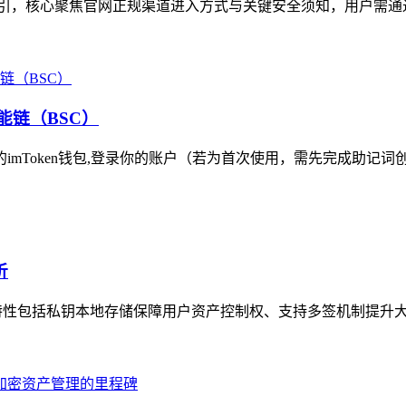
指引，核心聚焦官网正规渠道进入方式与关键安全须知，用户需通过
能链（BSC）
的imToken钱包,登录你的账户（若为首次使用，需先完成助记词
析
安全特性包括私钥本地存储保障用户资产控制权、支持多签机制提升大