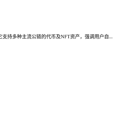
支持多种主流公链的代币及NFT资产，强调用户自...