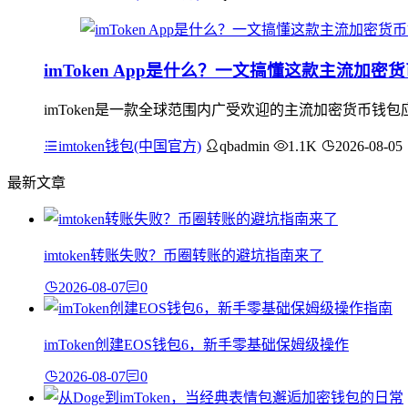
imToken App是什么？一文搞懂这款主流加密
imToken是一款全球范围内广受欢迎的主流加密货币钱
imtoken钱包(中国官方)
qbadmin
1.1K
2026-08-05
最新文章
imtoken转账失败？币圈转账的避坑指南来了
2026-08-07
0
imToken创建EOS钱包6，新手零基础保姆级操作
2026-08-07
0