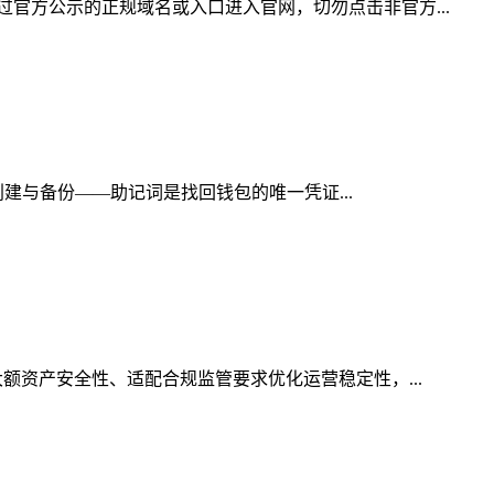
官方公示的正规域名或入口进入官网，切勿点击非官方...
创建与备份——助记词是找回钱包的唯一凭证...
额资产安全性、适配合规监管要求优化运营稳定性，...