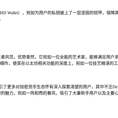
HD Wallet），宛如为用户的私钥披上了一层坚固的铠甲，保障其
。
域上，更显王者风范，优势斐然，它宛如一位全能的艺术家，能够满足
深耕细作，使其在以太坊相关功能的深度上，宛如一位技艺精湛的工
石，吸引了更多对加密货币生态怀有深入探索渴望的用户，其中不乏
则凭借简洁灵便的魅力，宛如一阵和煦的春风，吸引了大量新手用户以