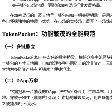
关乎钱包市场份额，更影响加密货币行业发展格局。
在加密货币的广袤天地里，钱包宛如一把关键钥匙，是用户精心
各自怀揣独特的特质与优势，在市场的竞技场上展开了一场惊
TokenPocket：功能繁茂的全能典范
（一）多链鼎立
TokenPocket宛如一座宏伟的数字桥梁，横跨众多
个钱包的方寸天地间，自如管理多种不同链上的珍贵资产，无需在不
大地为多链资产持有者铺就了便捷坦途。
（二）DApp万象
它拥抱着一片繁茂的DApp（去中心化应用）生态森林，
地、穿梭于NFT（非同质化代币）市场的璀璨星河，用户既
之便捷,如行云流水。