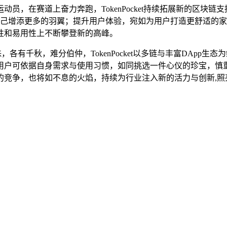
员，在赛道上奋力奔跑，TokenPocket持续拓展新的区块链
同为自己增添更多的羽翼；提升用户体验，宛如为用户打造更舒适
性和易用性上不断攀登新的高峰。
璀璨明珠，各有千秋，难分伯仲，TokenPocket以多链与丰富DAp
用户可依据自身需求与使用习惯，如同挑选一件心仪的珍宝，慎
的竞争，也将如不息的火焰，持续为行业注入新的活力与创新,照