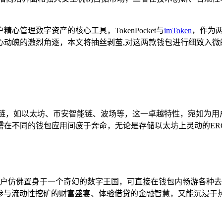
管理数字资产的核心工具，TokenPocket与
imToken
，作为
心动魄的激烈角逐，本文将抽丝剥茧,对这两款钱包进行细致入微
主流区块链，如以太坊、币安智能链、波场等，这一卓越特性，宛如
同的钱包应用间疲于奔命，无论是存储以太坊上灵动的ERC - 2
用户仿佛置身于一个奇幻的数字王国，可直接在钱包内畅游各种去
能参与流动性挖矿的财富盛宴、体验借贷的金融智慧，又能沉浸于