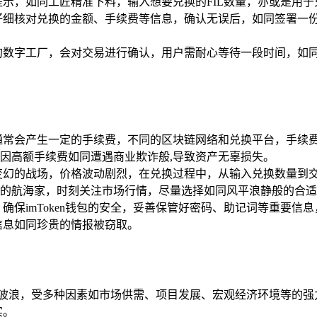
示，如同工匠精准下料，输入想要兑换的FIL数量，亦或是用于
仔细核对兑换的金额、手续费等信息，确认无误后，如同签署一
数字工厂，会对交易进行确认，用户需耐心等待一段时间，如同
通常会产生一定的手续费，不同的区块链网络和兑换平台，手续
因高额手续费如同遭遇商业欺诈般,导致资产无辜损失。
幻的战场，价格波动剧烈，在兑换过程中，从输入兑换数量到交
的航海家，时刻关注市场行情，尽量选择如同风平浪静般的合适
确保imToken钱包的安全，妥善保管好密码、助记词等重要
信息如同珍贵的情报被窃取。
的波浪，受多种因素如市场供需、项目发展、宏观经济环境等的强
实。