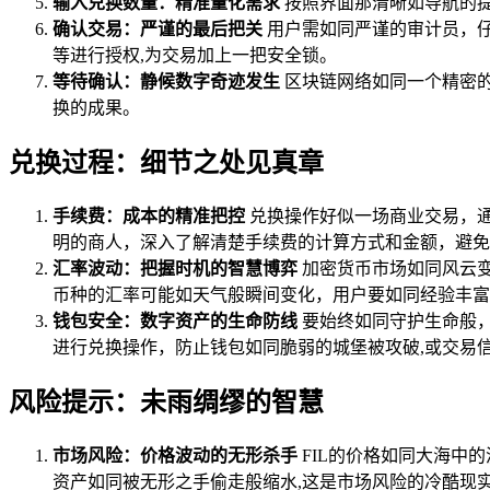
输入兑换数量：精准量化需求
按照界面那清晰如导航的提
确认交易：严谨的最后把关
用户需如同严谨的审计员，
等进行授权,为交易加上一把安全锁。
等待确认：静候数字奇迹发生
区块链网络如同一个精密的
换的成果。
兑换过程：细节之处见真章
手续费：成本的精准把控
兑换操作好似一场商业交易，
明的商人，深入了解清楚手续费的计算方式和金额，避免
汇率波动：把握时机的智慧博弈
加密货币市场如同风云变
币种的汇率可能如天气般瞬间变化，用户要如同经验丰富
钱包安全：数字资产的生命防线
要始终如同守护生命般，
进行兑换操作，防止钱包如同脆弱的城堡被攻破,或交易
风险提示：未雨绸缪的智慧
市场风险：价格波动的无形杀手
FIL的价格如同大海中
资产如同被无形之手偷走般缩水,这是市场风险的冷酷现