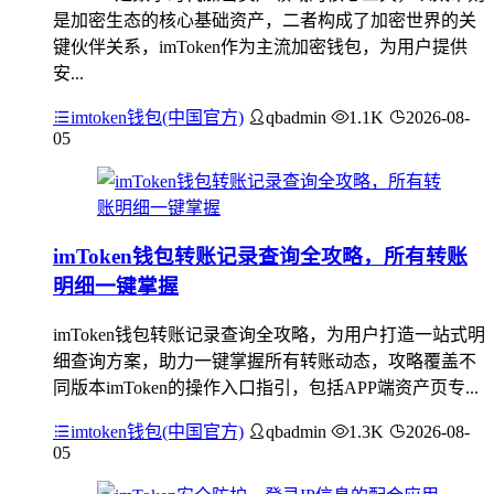
是加密生态的核心基础资产，二者构成了加密世界的关
键伙伴关系，imToken作为主流加密钱包，为用户提供
安...
imtoken钱包(中国官方)
qbadmin
1.1K
2026-08-
05
imToken钱包转账记录查询全攻略，所有转账
明细一键掌握
imToken钱包转账记录查询全攻略，为用户打造一站式明
细查询方案，助力一键掌握所有转账动态，攻略覆盖不
同版本imToken的操作入口指引，包括APP端资产页专...
imtoken钱包(中国官方)
qbadmin
1.3K
2026-08-
05