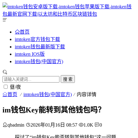
首页
imtoken官方钱包下载
imtoken钱包最新版下载
imtoken IOS版
imtoken钱包(中国官方)
搜 索
昼/夜
首页
imtoken钱包(中国官方)
内容详情
im钱包Key能转到其他钱包吗？
qbadmin
2026年01月16日 08:57
1.0K
0
探讨了“im钱包Key能否转到其他钱包”这一问题，