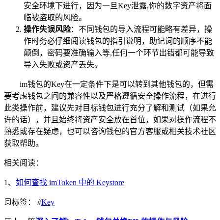
安全环境下进行，因为一旦Key泄露,你的数字资产将面
临被盗取的风险。
操作失误风险
：不同钱包的导入流程可能略有差异，操
作时务必仔细阅读钱包的指引说明，助记词的顺序不能
颠倒，密码要准确输入等,任何一个环节出错都可能导致
导入失败或资产丢失。
im钱包的Key在一定条件下是可以转到其他钱包的，但需
要考虑钱包之间的兼容性以及严格遵循安全操作流程，在进行
此类操作前，建议先对目标钱包进行充分了解和测试（如果允
许的话），并且始终将资产安全放在首位，如果对操作流程不
熟悉或存在疑虑，也可以咨询钱包的官方客服或相关技术社区
获取帮助。
相关阅读：
1、
如何查找 imToken 中的 Keystore
标签：
#
Key