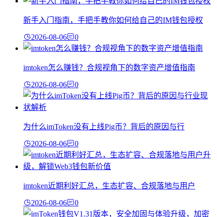
新手入门指南，手把手教你如何给自己的IM钱包授权
2026-08-06
0
imtoken怎么赚钱？合规视角下的数字资产增值指南
2026-08-06
0
为什么imToken没有上线Pig币？背后的原因与行
2026-08-06
0
imtoken近期利好汇总，生态扩容、合规落地与用户
2026-08-06
0