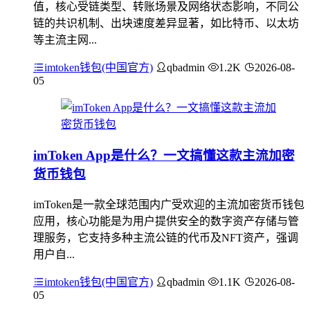
值，核心受链类型、转账场景及网络状态影响，不同公
链的共识机制、出块速度差异显著，如比特币、以太坊
等主流主网...
imtoken钱包(中国官方)
qbadmin
1.2K
2026-08-
05
imToken App是什么？一文搞懂这款主流加密
货币钱包
imToken是一款全球范围内广受欢迎的主流加密货币钱包
应用，核心功能是为用户提供安全的数字资产存储与管
理服务，它支持多种主流公链的代币及NFT资产，强调
用户自...
imtoken钱包(中国官方)
qbadmin
1.1K
2026-08-
05