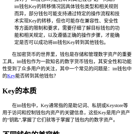
im钱包Key的转移情况因具体钱包类型和相关规则
而异，部分钱包可能支持通过特定的操作流程和技
术实现Key的转移，但也可能存在兼容性、安全性
等方面的限制和要求，需要仔细了解目标钱包的功
能和相关规定，以及遵循正确的操作步骤，才能确
定是否可以成功将im钱包Key转到其他钱包。
在加密货币的世界里，钱包是存储和管理数字资产的重要
工具，im钱包作为一款知名的数字货币钱包，其安全性和功能
性受到了众多用户的关注，其中一个常见的问题是：im钱包中
的
Key
能否转到其他钱包？
Key的本质
在im钱包中，Key通常指的是助记词、私钥或Keystore等
用于访问和控制钱包内资产的关键信息，这些Key是用户资产
的“钥匙”,掌握了它们就等于掌握了钱包内的数字资产。