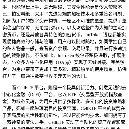
密货币领域的新手精心铺设的便捷之路，即使是初涉此道的新
手，也能轻松上手，毫无阻碍，其安全性能更是令人赞叹不
已、拍案叫绝，采用了先进尖端的加密技术和多重签名机制，
如同为用户的数字资产构筑了一座坚不可摧的堡垒，提供了坚
实稳固的保障，无论是比特币、以太坊这些广为人知的主流加
密货币，还是其他各具特色的加密货币，ImToken 钱包都能实
现便捷高效的存储与管理，用户可以随时随地，如同掌控自己
的私人物品一般，查看资产余额、交易记录，并且进行快速流
畅的转账操作，不仅如此，ImToken 钱包还积极进取，拓展生
态，与众多去中心化应用（DApp）实现了无缝对接、完美融
合，为用户带来了更加丰富多彩、精彩纷呈的使用场景，仿佛
打开了一扇通往数字世界多元天地的大门。
而 CellETF 平台，则是一个极具创新活力、创意无限的去
中心化金融（DeFi）平台，它以 ETF（交易型开放式指数基
金）为核心灵魂，为用户提供了多样化、多元化的投资策略和
产品，宛如一座琳琅满目的投资宝库，CellETF 平台的优势在
于其高度的灵活性和创新性，通过智能合约技术，如同拥有了
一双神奇的魔法之手，CellETF 实现了自动化的资产配置和管