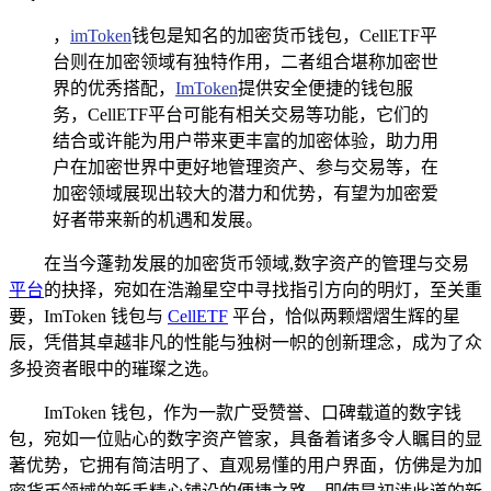
，
imToken
钱包是知名的加密货币钱包，CellETF平
台则在加密领域有独特作用，二者组合堪称加密世
界的优秀搭配，
ImToken
提供安全便捷的钱包服
务，CellETF平台可能有相关交易等功能，它们的
结合或许能为用户带来更丰富的加密体验，助力用
户在加密世界中更好地管理资产、参与交易等，在
加密领域展现出较大的潜力和优势，有望为加密爱
好者带来新的机遇和发展。
在当今蓬勃发展的加密货币领域,数字资产的管理与交易
平台
的抉择，宛如在浩瀚星空中寻找指引方向的明灯，至关重
要，ImToken 钱包与
CellETF
平台，恰似两颗熠熠生辉的星
辰，凭借其卓越非凡的性能与独树一帜的创新理念，成为了众
多投资者眼中的璀璨之选。
ImToken 钱包，作为一款广受赞誉、口碑载道的数字钱
包，宛如一位贴心的数字资产管家，具备着诸多令人瞩目的显
著优势，它拥有简洁明了、直观易懂的用户界面，仿佛是为加