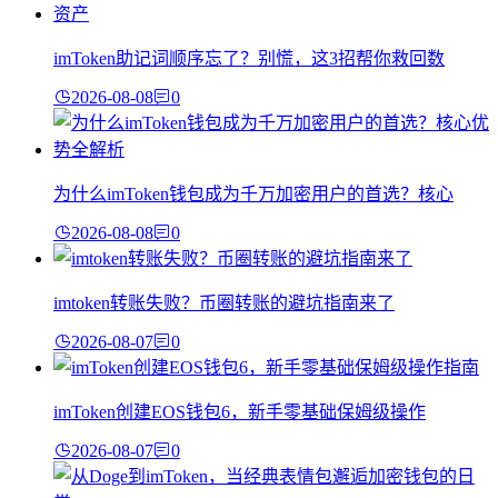
imToken助记词顺序忘了？别慌，这3招帮你救回数
2026-08-08
0
为什么imToken钱包成为千万加密用户的首选？核心
2026-08-08
0
imtoken转账失败？币圈转账的避坑指南来了
2026-08-07
0
imToken创建EOS钱包6，新手零基础保姆级操作
2026-08-07
0