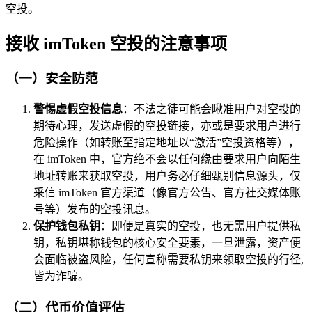
空投。
接收 imToken 空投的注意事项
（一）安全防范
警惕虚假空投信息
：不法之徒可能会瞅准用户对空投的
期待心理，发送虚假的空投链接，亦或是要求用户进行
危险操作（如转账至指定地址以“激活”空投资格等），
在 imToken 中，官方绝不会以任何缘由要求用户向陌生
地址转账来获取空投，用户务必仔细甄别信息源头，仅
采信 imToken 官方渠道（像官方公告、官方社交媒体账
号等）发布的空投讯息。
保护钱包私钥
：即便是真实的空投，也无需用户提供私
钥，私钥堪称钱包的核心安全要素，一旦泄露，资产便
会面临被盗风险，任何宣称需要私钥来领取空投的行径,
皆为诈骗。
（二）代币价值评估