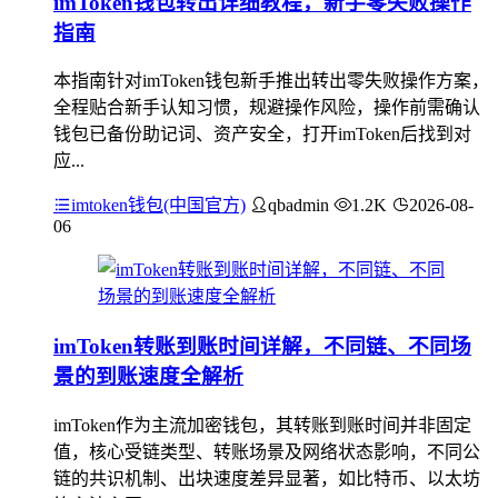
imToken钱包转出详细教程，新手零失败操作
指南
本指南针对imToken钱包新手推出转出零失败操作方案，
全程贴合新手认知习惯，规避操作风险，操作前需确认
钱包已备份助记词、资产安全，打开imToken后找到对
应...
imtoken钱包(中国官方)
qbadmin
1.2K
2026-08-
06
imToken转账到账时间详解，不同链、不同场
景的到账速度全解析
imToken作为主流加密钱包，其转账到账时间并非固定
值，核心受链类型、转账场景及网络状态影响，不同公
链的共识机制、出块速度差异显著，如比特币、以太坊