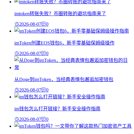
imtoken转账失败？币圈转账的避坑指南来了
2026-08-07
0
imToken创建EOS钱包6，新手零基础保姆级操作
2026-08-07
0
从Doge到imToken，当经典表情包邂逅加密钱包
2026-08-07
0
im钱包怎么打开链接？新手安全操作指南
2026-08-07
0