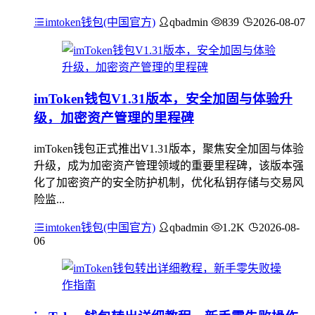
imtoken钱包(中国官方)
qbadmin
839
2026-08-07
imToken钱包V1.31版本，安全加固与体验升
级，加密资产管理的里程碑
imToken钱包正式推出V1.31版本，聚焦安全加固与体验
升级，成为加密资产管理领域的重要里程碑，该版本强
化了加密资产的安全防护机制，优化私钥存储与交易风
险监...
imtoken钱包(中国官方)
qbadmin
1.2K
2026-08-
06