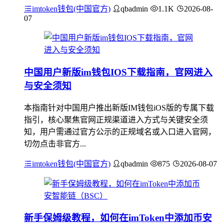
imtoken钱包(中国官方)
qbadmin
1.1K
2026-08-
07
中国用户新版im钱包IOS下载指南，官网进入
与安全须知
本指南针对中国用户推出新版IM钱包iOS版的专属下载
指引，核心聚焦官网正规渠道进入方式与关键安全须
知，用户需通过官方公示的正规域名或入口进入官网，
切勿点击非官方...
imtoken钱包(中国官方)
qbadmin
875
2026-08-07
新手保姆级教程，如何在imToken中添加币安