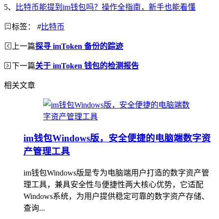
5、
比特币能提到im钱包吗？操作全指南，新手也能看懂
标签：
#
比特币
上一篇
探寻 imToken 备份的踪迹
下一篇
关于 imToken 钱包的检测报告
相关文章
im钱包Windows版，安全便捷的电脑端数字资
产管理工具
im钱包Windows版是专为电脑端用户打造的数字资产管
理工具，兼具安全性与便捷性两大核心优势，它适配
Windows系统，为用户提供稳定可靠的数字资产存储、
查询...