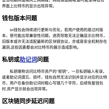
型活动期间或晚间上网高峰，网络通道拥堵,都可能使得钱包
界面上比特币的显示出现异常。
钱包版本问题
im钱包会持续进行更新与优化，若用户使用的是过时版
本，很可能出现兼容性问题，进而导致无法正确显示比特币，
旧版本或许无法适配最新的区块链协议，亦或是安全机制存在
漏洞,这些因素都会对比特币的展示造成影响。
私钥或
助记词
问题
私钥堪称访问比特币资产的“密钥”，一旦私钥输入有误，
或者助记词遗忘、损坏，钱包自然无法识别并显示对应的比特
币，用户在备份助记词时粗心写错几个字符，后续恢复钱包
时,资产显示就会出现异常。
区块链同步延迟问题