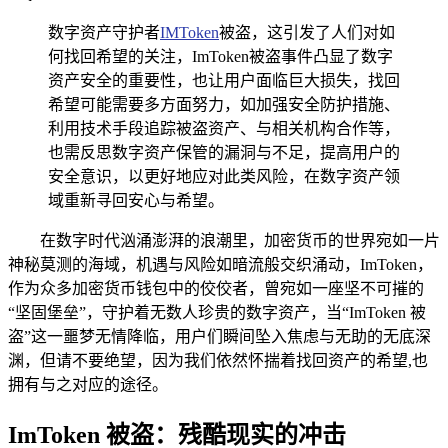
数字资产守护者
IMToken
被盗，这引发了人们对如
何找回希望的关注，ImToken被盗事件凸显了数字
资产安全的重要性，也让用户面临巨大损失，找回
希望可能需要多方面努力，如加强安全防护措施、
利用技术手段追踪被盗资产、与相关机构合作等，
也需反思数字资产保管的漏洞与不足，提高用户的
安全意识，以更好地应对此类风险，在数字资产领
域重新寻回安心与希望。
在数字时代汹涌澎湃的浪潮里，加密货币的世界宛如一片
神秘莫测的海域，机遇与风险如暗流般交织涌动，ImToken，
作为众多加密货币钱包中的佼佼者，曾宛如一座坚不可摧的
“坚固堡垒”，守护着无数人珍贵的数字资产，当“ImToken 被
盗”这一噩梦无情降临，用户们瞬间坠入焦虑与无助的无底深
渊，但请不要绝望，因为我们依然怀揣着找回资产的希望,也
拥有与之对应的途径。
ImToken 被盗：残酷现实的冲击