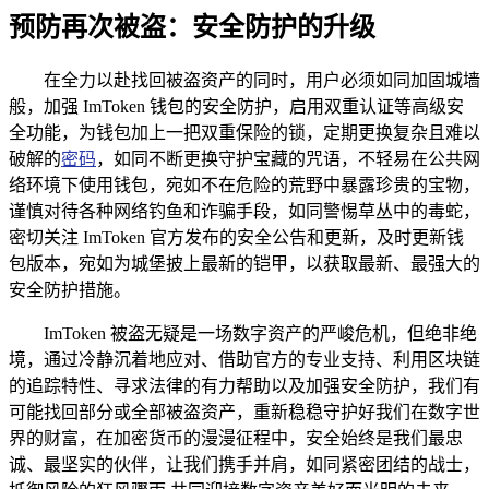
预防再次被盗：安全防护的升级
在全力以赴找回被盗资产的同时，用户必须如同加固城墙
般，加强 ImToken 钱包的安全防护，启用双重认证等高级安
全功能，为钱包加上一把双重保险的锁，定期更换复杂且难以
破解的
密码
，如同不断更换守护宝藏的咒语，不轻易在公共网
络环境下使用钱包，宛如不在危险的荒野中暴露珍贵的宝物，
谨慎对待各种网络钓鱼和诈骗手段，如同警惕草丛中的毒蛇，
密切关注 ImToken 官方发布的安全公告和更新，及时更新钱
包版本，宛如为城堡披上最新的铠甲，以获取最新、最强大的
安全防护措施。
ImToken 被盗无疑是一场数字资产的严峻危机，但绝非绝
境，通过冷静沉着地应对、借助官方的专业支持、利用区块链
的追踪特性、寻求法律的有力帮助以及加强安全防护，我们有
可能找回部分或全部被盗资产，重新稳稳守护好我们在数字世
界的财富，在加密货币的漫漫征程中，安全始终是我们最忠
诚、最坚实的伙伴，让我们携手并肩，如同紧密团结的战士，