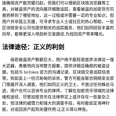
接确保资产能完璧归赵，但我们可以借助区块链浏览器等工
具，对被盗资产的流向展开细致追踪，查看被盗的加密货币究
竟转移到了哪些地址，这一过程或许需要一定的专业知识，但
用户并非孤立无援，可寻求专业人士或社区的热心帮助，一些
区块链安全公司也提供相关的追踪服务，他们如同经验丰富的
向导，能够更深入地剖析交易路径,为找回资产带来曙光。
法律途径：正义的利剑
倘若被盗资产数额巨大，用户绝不能轻易放弃法律这一强
大武器，勇敢地向当地警方报案，提供详细且确凿的被盗证
据，包括与 ImToken 官方的沟通记录、区块链交易追踪信息
等，宛如呈上一份沉甸甸的诉状，警方可能会联合网络安全部
门等展开深入调查，他们如同正义的卫士，不放过任何蛛丝马
迹，用户也可以咨询专业的律师，了解在加密货币领域的法律
维权途径，尽管加密货币在法律界定上或许存在一些复杂之
处，但法律的威慑力和强大的调查手段，有时能如定海神针
般，对追回资产起到关键作用,让正义得以伸张。