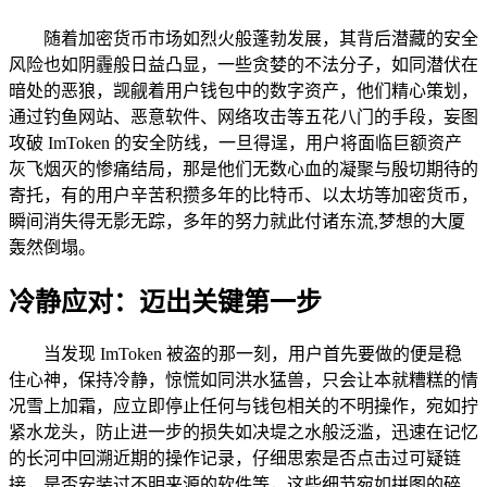
随着加密货币市场如烈火般蓬勃发展，其背后潜藏的安全
风险也如阴霾般日益凸显，一些贪婪的不法分子，如同潜伏在
暗处的恶狼，觊觎着用户钱包中的数字资产，他们精心策划，
通过钓鱼网站、恶意软件、网络攻击等五花八门的手段，妄图
攻破 ImToken 的安全防线，一旦得逞，用户将面临巨额资产
灰飞烟灭的惨痛结局，那是他们无数心血的凝聚与殷切期待的
寄托，有的用户辛苦积攒多年的比特币、以太坊等加密货币，
瞬间消失得无影无踪，多年的努力就此付诸东流,梦想的大厦
轰然倒塌。
冷静应对：迈出关键第一步
当发现 ImToken 被盗的那一刻，用户首先要做的便是稳
住心神，保持冷静，惊慌如同洪水猛兽，只会让本就糟糕的情
况雪上加霜，应立即停止任何与钱包相关的不明操作，宛如拧
紧水龙头，防止进一步的损失如决堤之水般泛滥，迅速在记忆
的长河中回溯近期的操作记录，仔细思索是否点击过可疑链
接，是否安装过不明来源的软件等，这些细节宛如拼图的碎