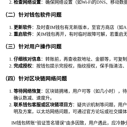
检查网络设置
：确保网络设置（如Wi-Fi的DNS、移
（二）针对钱包软件问题
更新软件
：及时查IM钱包有无新版本，至官方商店（如Ap
重启软件
：关IM钱包再开，有时临时故障可解，若重启
（三）针对用户操作问题
仔细核对信息
：转账前，再查收款地址、金额等，可复制
完成授权
：按钱包提示完授权，指纹授权，保手指清洁、
（四）针对区块链网络问题
等待网络恢复
：区块链拥堵，用户可等（如几小时），待缓
确认数减、速度升。
联系钱包客服或区块链项目方
：疑共识机制等问题，用户
明及方案，以太坊网络问题，可通过官方论坛或社交媒体
IM钱包转账“验证签名错误”由多因致，用户遇此，应冷