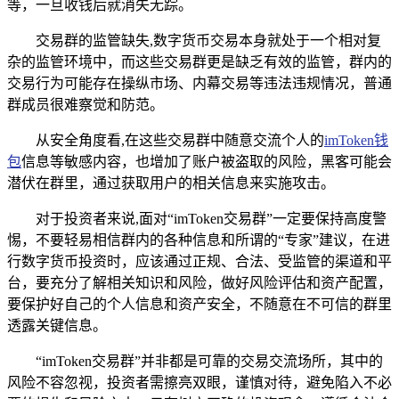
等，一旦收钱后就消失无踪。
交易群的监管缺失,数字货币交易本身就处于一个相对复
杂的监管环境中，而这些交易群更是缺乏有效的监管，群内的
交易行为可能存在操纵市场、内幕交易等违法违规情况，普通
群成员很难察觉和防范。
从安全角度看,在这些交易群中随意交流个人的
imToken钱
包
信息等敏感内容，也增加了账户被盗取的风险，黑客可能会
潜伏在群里，通过获取用户的相关信息来实施攻击。
对于投资者来说,面对“imToken交易群”一定要保持高度警
惕，不要轻易相信群内的各种信息和所谓的“专家”建议，在进
行数字货币投资时，应该通过正规、合法、受监管的渠道和平
台，要充分了解相关知识和风险，做好风险评估和资产配置，
要保护好自己的个人信息和资产安全，不随意在不可信的群里
透露关键信息。
“imToken交易群”并非都是可靠的交易交流场所，其中的
风险不容忽视，投资者需擦亮双眼，谨慎对待，避免陷入不必