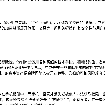
用，深受用户青睐，而IMtoken密钥，堪称数字资产的“命脉”
己的加密货币展开转账、交易等一系列关键操作,其安全性与用户
视眈眈，他们擅长运用各种高超的技术手段，如网络钓鱼、恶意软件
经意间输入密钥等核心信息；亦或是在一些看似平常的软件中巧妙
手，用户的数字资产便会瞬间陷入被迅速转移、盗窃的可怕风险,多
存在手机相册中，而手机一旦意外丢失或被他人非法获取权限，
无疑是给不法分子敞开了“方便之门”，更有甚者，在一些公共网络