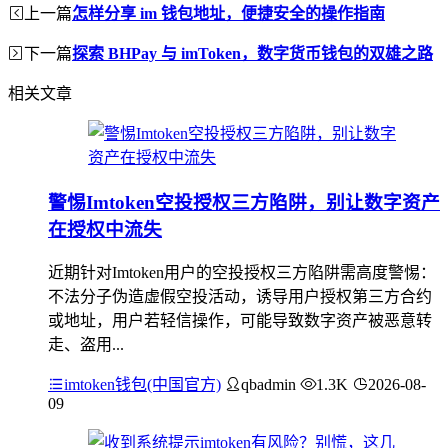
上一篇
怎样分享 im 钱包地址，便捷安全的操作指南
下一篇
探索 BHPay 与 imToken，数字货币钱包的双雄之路
相关文章
警惕Imtoken空投授权三方陷阱，别让数字资产
在授权中流失
近期针对Imtoken用户的空投授权三方陷阱需高度警惕：
不法分子伪造虚假空投活动，诱导用户授权第三方合约
或地址，用户若轻信操作，可能导致数字资产被恶意转
走、盗用...
imtoken钱包(中国官方)
qbadmin
1.3K
2026-08-
09