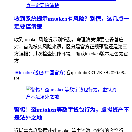
收到系统提示imtoken有风险？别慌，这几点一
定要搞清楚
收到imtoken风险提示别慌乱，需理清关键要点妥善应
对，首先核实风险来源，区分是官方正规预警还是第三
方误报；其次检查操作环境，确认imtoken版本是否为官
方...
imtoken钱包(中国官方)
qbadmin
1.2K
2026-08-
09
警惕！盗imtoken等数字钱包行为，虚拟资产不
是法外之地
近期需高度警惕针对imtoken等主流数字钱包的盗窃行