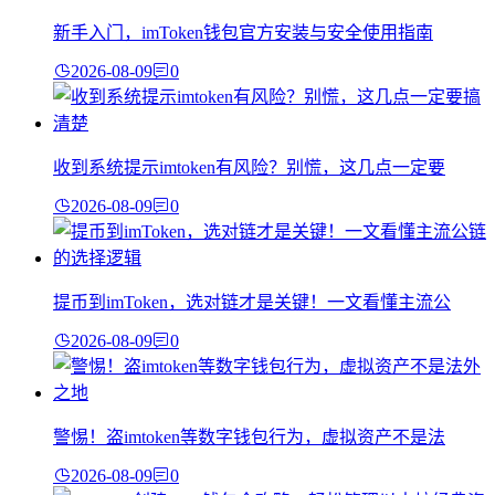
新手入门，imToken钱包官方安装与安全使用指南
2026-08-09
0
收到系统提示imtoken有风险？别慌，这几点一定要
2026-08-09
0
提币到imToken，选对链才是关键！一文看懂主流公
2026-08-09
0
警惕！盗imtoken等数字钱包行为，虚拟资产不是法
2026-08-09
0